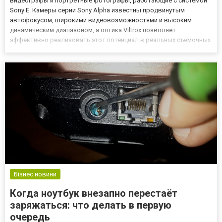
видеографы и портретные фотографы, работающие с системой
Sony E. Камеры серии Sony Alpha известны продвинутым
автофокусом, широкими видеовозможностями и высоким
динамическим диапазоном, а оптика Viltrox позволяет
эффективно реализовать этот потенциал в реальных съёмочных
задачах — от коммерческих портретов до видеопродакшна.
Актуальная линейка представлена в разделе объективы Viltrox
для камер Sony, где со...
Бізнес новини
Когда ноутбук внезапно перестаёт
заряжаться: что делать в первую
очередь