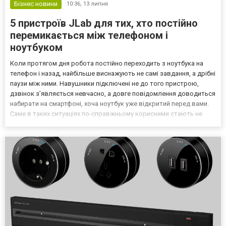
Бізнес новини
10:36,
13 липня
5 пристроїв JLab для тих, хто постійно
перемикається між телефоном і
ноутбуком
Коли протягом дня робота постійно переходить з ноутбука на
телефон і назад, найбільше виснажують не самі завдання, а дрібні
паузи між ними. Навушники підключені не до того пристрою,
дзвінок з’являється невчасно, а довге повідомлення доводиться
набирати на смартфоні, хоча ноутбук уже відкритий перед вами.
Саме в таких ситуаціях по-справжньому корисними стають не
окремі гаджети самі по собі, а рішення, які допомагають зібрати
кілька пристроїв в один зрозуміл...