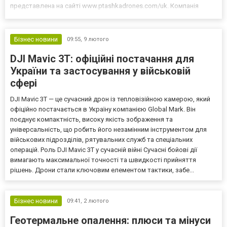
представлена на сайті www.ptashkadrones.com/uk. Компанія
працює в Україні та орієнтується на потреби підрозділів в усіх
регіонах. Рішення розробляються для ЗСУ та інших...
Бізнес новини
09:55,
9 лютого
DJI Mavic 3T: офіційні постачання для
України та застосування у військовій
сфері
DJI Mavic 3T — це сучасний дрон із тепловізійною камерою, який
офіційно постачається в Україну компанією Global Mark. Він
поєднує компактність, високу якість зображення та
універсальність, що робить його незамінним інструментом для
військових підрозділів, рятувальних служб та спеціальних
операцій. Роль DJI Mavic 3T у сучасній війні Сучасні бойові дії
вимагають максимальної точності та швидкості прийняття
рішень. Дрони стали ключовим елементом тактики, забе...
Бізнес новини
09:41,
2 лютого
Геотермальне опалення: плюси та мінуси