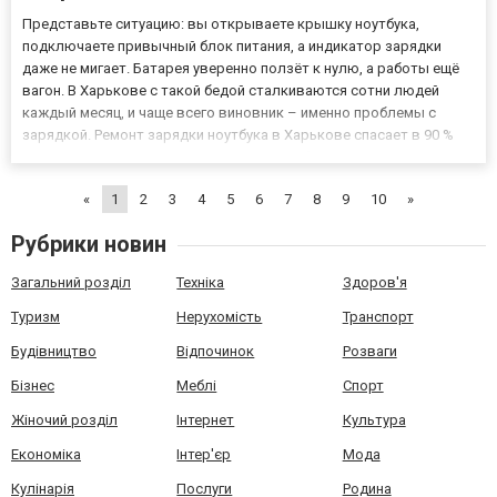
Представьте ситуацию: вы открываете крышку ноутбука,
подключаете привычный блок питания, а индикатор зарядки
даже не мигает. Батарея уверенно ползёт к нулю, а работы ещё
вагон. В Харькове с такой бедой сталкиваются сотни людей
каждый месяц, и чаще всего виновник – именно проблемы с
зарядкой. Ремонт зарядки ноутбука в Харькове спасает в 90 %
случаев, когда кажется, что устройство безнадёжно «умерло».
Главное – не тянуть и не пытаться решить всё самостоятель...
«
1
2
3
4
5
6
7
8
9
10
»
Рубрики новин
Загальний розділ
Техніка
Здоров'я
Туризм
Нерухомість
Транспорт
Будівництво
Відпочинок
Розваги
Бізнес
Меблі
Спорт
Жіночий розділ
Інтернет
Культура
Економіка
Інтер'єр
Мода
Кулінарія
Послуги
Родина