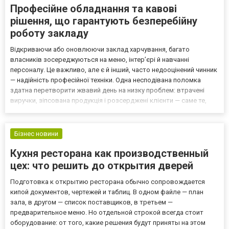
Професійне обладнання та кавові
рішення, що гарантують безперебійну
роботу закладу
Відкриваючи або оновлюючи заклад харчування, багато
власників зосереджуються на меню, інтер’єрі й навчанні
персоналу. Це важливо, але є й інший, часто недооцінений чинник
— надійність професійної техніки. Одна несподівана поломка
здатна перетворити жвавий день на низку проблем: втрачені
виручки, зіпсована продукція і розсерджені клієнти — саме те,
чого треба уникати будь-якою ціною. Замість того щоб дивитися
на обладнання як на ще одну статтю витрат, варто...
Бізнес новини
Кухня ресторана как производственный
цех: что решить до открытия дверей
Подготовка к открытию ресторана обычно сопровождается
кипой документов, чертежей и таблиц. В одном файле — план
зала, в другом — список поставщиков, в третьем —
предварительное меню. Но отдельной строкой всегда стоит
оборудование: от того, какие решения будут приняты на этом