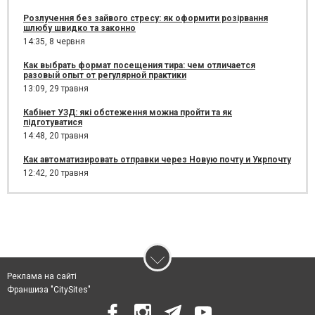
Розлучення без зайвого стресу: як оформити розірвання
шлюбу швидко та законно
14:35,
8 червня
Как выбрать формат посещения тира: чем отличается
разовый опыт от регулярной практики
13:09,
29 травня
Кабінет УЗД: які обстеження можна пройти та як
підготуватися
14:48,
20 травня
Как автоматизировать отправки через Новую почту и Укрпочту
12:42,
20 травня
Реклама на сайті
Франшиза "CitySites"