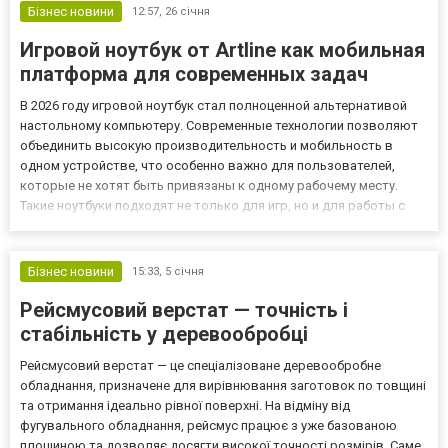
Бізнес новини
12:57,
26 січня
Игровой ноутбук от Artline как мобильная
платформа для современных задач
В 2026 году игровой ноутбук стал полноценной альтернативой
настольному компьютеру. Современные технологии позволяют
объединить высокую производительность и мобильность в
одном устройстве, что особенно важно для пользователей,
которые не хотят быть привязаны к одному рабочему месту.
Такие ноутбуки подходят не только для игр, но и для работы с
графикой, видеомонтажа, стриминга и многозадачных сценариев.
Производители уделяют особое внимание балансу между мощ...
Бізнес новини
15:33,
5 січня
Рейсмусовий верстат — точність і
стабільність у деревообробці
Рейсмусовий верстат — це спеціалізоване деревообробне
обладнання, призначене для вирівнювання заготовок по товщині
та отримання ідеально рівної поверхні. На відміну від
фугувального обладнання, рейсмус працює з уже базованою
площиною та дозволяє досягти високої точності розмірів. Саме