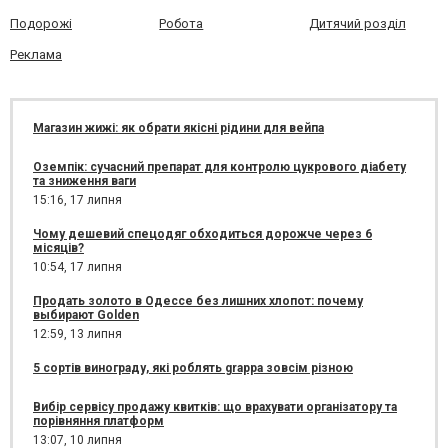
Подорожі
Робота
Дитячий розділ
Реклама
Магазин жижі: як обрати якісні рідини для вейпа
Оземпік: сучасний препарат для контролю цукрового діабету
та зниження ваги
15:16,
17 липня
Чому дешевий спецодяг обходиться дорожче через 6
місяців?
10:54,
17 липня
Продать золото в Одессе без лишних хлопот: почему
выбирают Golden
12:59,
13 липня
5 сортів винограду, які роблять grappa зовсім різною
Вибір сервісу продажу квитків: що врахувати організатору та
порівняння платформ
13:07,
10 липня