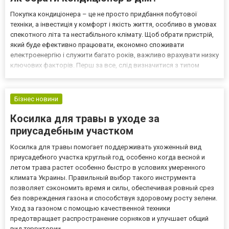
Покупка кондиціонера – це не просто придбання побутової
техніки, а інвестиція у комфорт і якість життя, особливо в умовах
спекотного літа та нестабільного клімату. Щоб обрати пристрій,
який буде ефективно працювати, економно споживати
електроенергію і служити багато років, важливо врахувати низку
ключових факторів. Перш за все, слід визначитися з типом
кондиціонера. Найпоширенішими є спліт-системи, які
складаються з внутрішнього та зовнішнього блоку. Вони...
Бізнес новини
Косилка для травы в уходе за
приусадебным участком
Косилка для травы помогает поддерживать ухоженный вид
приусадебного участка круглый год, особенно когда весной и
летом трава растет особенно быстро в условиях умеренного
климата Украины. Правильный выбор такого инструмента
позволяет сэкономить время и силы, обеспечивая ровный срез
без повреждения газона и способствуя здоровому росту зелени.
Уход за газоном с помощью качественной техники
предотвращает распространение сорняков и улучшает общий
вид территории...