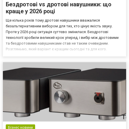
Бездротові vs дротові навушники: що
краще у 2026 році
Ще кілька років тому дротові навушники вважалися
безальтернативним вибором для тих, хто цінує якість звуку.
Проте у 2026 році ситуація суттєво змінилася. Бездротові
технології зробили великий крок уперед, і вибір між дротовими
та бездротовими навушниками став не таким очевидним.
Розгляньмо, який варіант є кращим сьогодні та для кого.
Широкий вибір бездротових навушників шукайте на
https://allo.ua/ua/naushniki/tip_podkljuchenija_naushniki-
besprovodnoe/! Як...
Бізнес новини