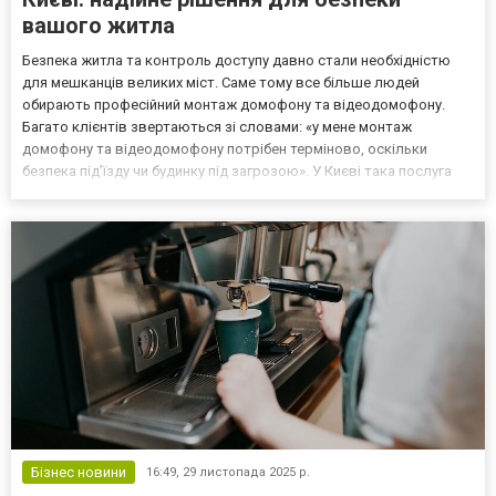
вашого житла
Безпека житла та контроль доступу давно стали необхідністю
для мешканців великих міст. Саме тому все більше людей
обирають професійний монтаж домофону та відеодомофону.
Багато клієнтів звертаються зі словами: «у мене монтаж
домофону та відеодомофону потрібен терміново, оскільки
безпека під’їзду чи будинку під загрозою». У Києві така послуга
особливо актуальна, адже щільна забудова, великий потік людей
та часті випадки несанкціонованого проникнення вимагают...
Бізнес новини
16:49,
29 листопада 2025 р.