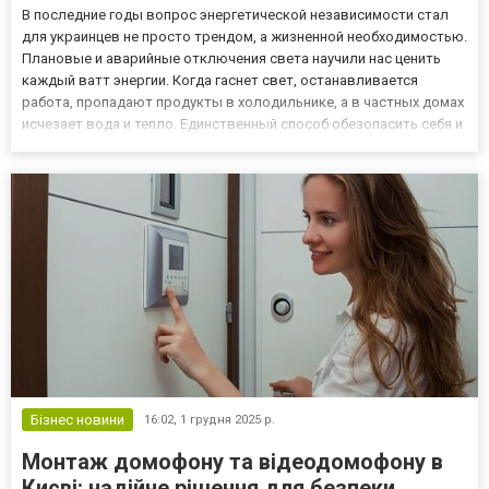
В последние годы вопрос энергетической независимости стал
для украинцев не просто трендом, а жизненной необходимостью.
Плановые и аварийные отключения света научили нас ценить
каждый ватт энергии. Когда гаснет свет, останавливается
работа, пропадают продукты в холодильнике, а в частных домах
исчезает вода и тепло. Единственный способ обезопасить себя и
свою семью от подобных сценариев — организовать
собственную систему резервного питания. И здесь мы сталки...
Бізнес новини
16:02,
1 грудня 2025 р.
Монтаж домофону та відеодомофону в
Києві: надійне рішення для безпеки