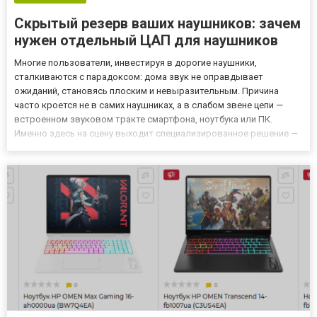
Скрытый резерв ваших наушников: зачем
нужен отдельный ЦАП для наушников
Многие пользователи, инвестируя в дорогие наушники,
сталкиваются с парадоксом: дома звук не оправдывает
ожиданий, становясь плоским и невыразительным. Причина
часто кроется не в самих наушниках, а в слабом звене цепи —
встроенном звуковом тракте смартфона, ноутбука или ПК.
Именно здесь на сцену выходит специализированное решение —
внешний ЦАП для наушников. Это компактное устройство,
которое берет на себя две ключевые функции: цифро-
аналоговое преобразован...