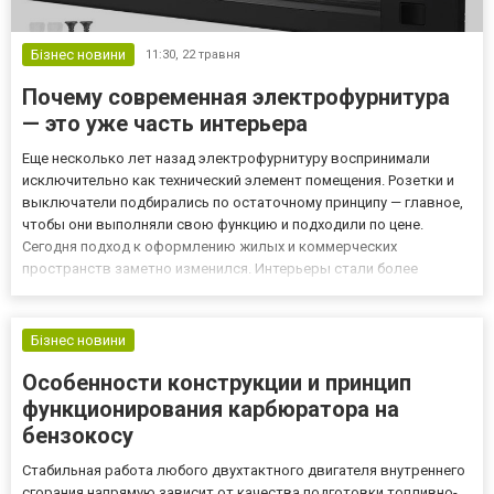
Бізнес новини
11:30,
22 травня
Почему современная электрофурнитура
— это уже часть интерьера
Еще несколько лет назад электрофурнитуру воспринимали
исключительно как технический элемент помещения. Розетки и
выключатели подбирались по остаточному принципу — главное,
чтобы они выполняли свою функцию и подходили по цене.
Сегодня подход к оформлению жилых и коммерческих
пространств заметно изменился. Интерьеры стали более
продуманными, внимание уделяется деталям, а
электрофурнитура постепенно превратилась в полноценную
часть общей дизайнерской концепци...
Бізнес новини
Особенности конструкции и принцип
функционирования карбюратора на
бензокосу
Стабильная работа любого двухтактного двигателя внутреннего
сгорания напрямую зависит от качества подготовки топливно-