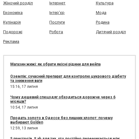
Жіночий розділ
Інтернет
Культура
Економіка
Інтер'єр
Мода
Кулінарія
Послуги
Родина
Подорожі
Робота
Дитячий розділ
Реклама
Магазин жижі: як обрати якісні рідини для вейпа
Оземпік: сучасний препарат для контролю цукрового діабету
та зниження ваги
15:16,
17 липня
Чому дешевий спецодяг обходиться дорожче через 6
місяців?
10:54,
17 липня
Продать золото в Одессе без лишних хлопот: почему
выбирают Golden
12:59,
13 липня
5 пристроїв JLab для тих, хто постійно перемикається між