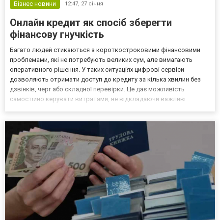
Бізнес новини
12:47,
27 січня
Онлайн кредит як спосіб зберегти
фінансову гнучкість
Багато людей стикаються з короткостроковими фінансовими
проблемами, які не потребують великих сум, але вимагають
оперативного рішення. У таких ситуаціях цифрові сервіси
дозволяють отримати доступ до кредиту за кілька хвилин без
дзвінків, черг або складної перевірки. Це дає можливість
самостійно керувати витратами, не відкладаючи важливі
платежі на потім. Тоді топ-1 стає надійною альтернативою
класичним відділенням банків. Формат співпраці допомагає
уникати...