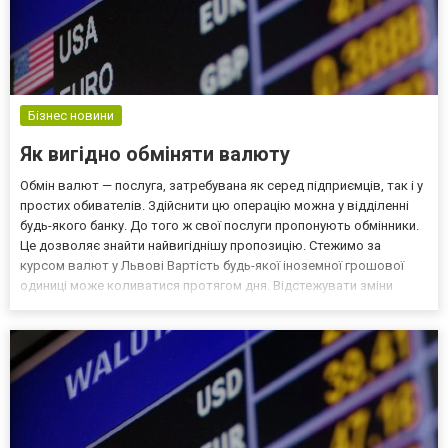
Бізнес новини
Як вигідно обміняти валюту
Обмін валют — послуга, затребувана як серед підприємців, так і у
простих обивателів. Здійснити цю операцію можна у відділенні
будь-якого банку. До того ж свої послуги пропонують обмінники.
Це дозволяє знайти найвигіднішу пропозицію. Стежимо за
курсом валют у Львові Вартість будь-якої іноземної грошової
одиниці може коливатися протягом дня. Відстежувати зміни
зручно в онлайн-режимі. Так, можна дивитися курс долара, євро,
юанів, франків, рублів і злотих на с...