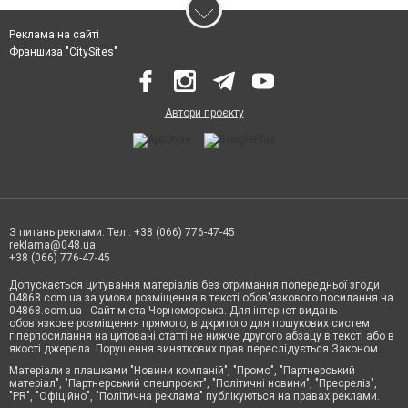
Реклама на сайті
Франшиза "CitySites"
Автори проєкту
З питань реклами: Тел.: +38 (066) 776-47-45
reklama@048.ua
+38 (066) 776-47-45
Допускається цитування матеріалів без отримання попередньої згоди
04868.com.ua за умови розміщення в тексті обов'язкового посилання на
04868.com.ua - Сайт міста Чорноморська. Для інтернет-видань
обов'язкове розміщення прямого, відкритого для пошукових систем
гіперпосилання на цитовані статті не нижче другого абзацу в тексті або в
якості джерела. Порушення виняткових прав переслідується Законом.
Матеріали з плашками "Новини компаній", "Промо", "Партнерський
матеріал", "Партнерський спецпроєкт", "Політичні новини", "Пресреліз",
"PR", "Офіційно", "Політична реклама" публікуються на правах реклами.