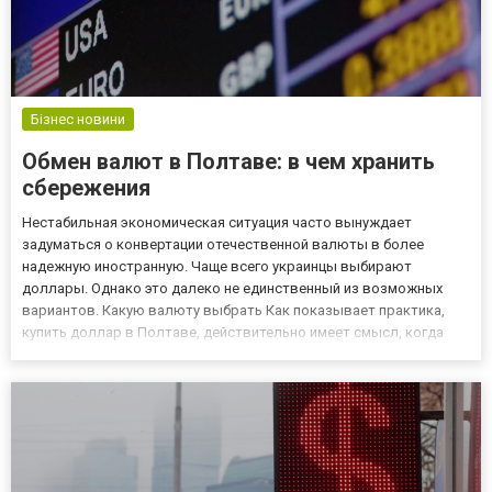
Бізнес новини
Обмен валют в Полтаве: в чем хранить
сбережения
Нестабильная экономическая ситуация часто вынуждает
задуматься о конвертации отечественной валюты в более
надежную иностранную. Чаще всего украинцы выбирают
доллары. Однако это далеко не единственный из возможных
вариантов. Какую валюту выбрать Как показывает практика,
купить доллар в Полтаве, действительно имеет смысл, когда
речь идет о хранении сбережений в долгосрочной перспективе.
Колебания курса, которые можно наблюдать, могут сыграть
даже на руку — с...