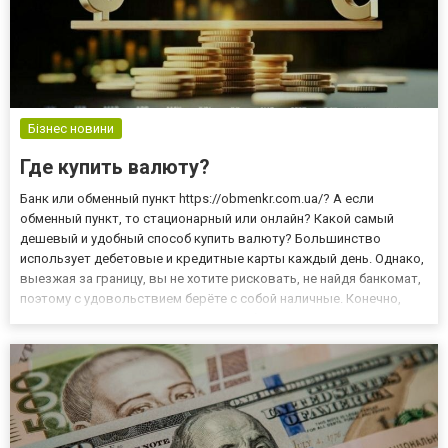
Бізнес новини
Где купить валюту?
Банк или обменный пункт https://obmenkr.com.ua/? А если
обменный пункт, то стационарный или онлайн? Какой самый
дешевый и удобный способ купить валюту? Большинство
использует дебетовые и кредитные карты каждый день. Однако,
выезжая за границу, вы не хотите рисковать, не найдя банкомат,
поэтому с удовольствием берёте с собой наличные. Конечно,
можно заранее подписать договор об открытии счета в
иностранной валюте, но в любом случае доллары или евро
стоит им...