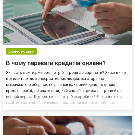
Бізнес новини
В чому переваги кредитів онлайн?
Як часто вам терміново потрібні гроші до зарплати? Якщо ви не
відноситесь до консервативних людей, які старанно
максимально зберігають фінанси на чорний день, тоді вам
просто необхідно знати швидкий спосіб отримання грошей на
певний період. Що для цього потрібно зробити? В Інтернеті ви
самі зможете підібрати цікаві вам умови й швидко обрати
потрібний варіант, щоб взяти кредит онлайн в Україні готівкою чи
на карту. Тому ретельно все обдумуйте і сплануйте ви...