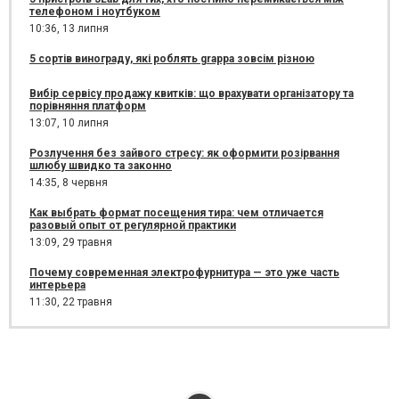
телефоном і ноутбуком
10:36,
13 липня
5 сортів винограду, які роблять grappa зовсім різною
Вибір сервісу продажу квитків: що врахувати організатору та
порівняння платформ
13:07,
10 липня
Розлучення без зайвого стресу: як оформити розірвання
шлюбу швидко та законно
14:35,
8 червня
Как выбрать формат посещения тира: чем отличается
разовый опыт от регулярной практики
13:09,
29 травня
Почему современная электрофурнитура — это уже часть
интерьера
11:30,
22 травня