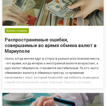
Бізнес новини
Распространенные ошибки,
совершаемые во время обмена валют в
Мариуполе
Сезон, когда многие едут в отпуск в разные экзотические места,
- это время, когда интерес к иностранной валюте возрастает, а
курс валют Мариуполь становится нестабильным. Те, кто часто
обменивает валюту в обменных пунктах, со временем
накапливают опыт, который позволяет им избегать подводных
камней при проведении таких операций. Туристы, которые
путешествуют нечасто, могут совершать различные ошибки,
которые могут им дорого обойтись. Давайте разберемся, ка...