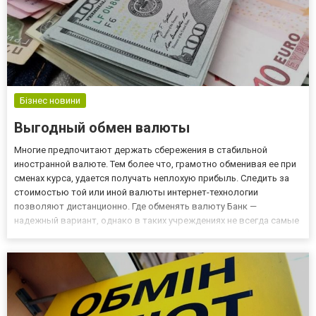
Бізнес новини
Выгодный обмен валюты
Многие предпочитают держать сбережения в стабильной
иностранной валюте. Тем более что, грамотно обменивая ее при
сменах курса, удается получать неплохую прибыль. Следить за
стоимостью той или иной валюты интернет-технологии
позволяют дистанционно. Где обменять валюту Банк —
надежный вариант, однако в таких учреждениях не всегда самые
выгодные условия. Поэтому многие предпочитают обменники.
Главное найти надежную компанию с хорошей репутацией. Много
положит...