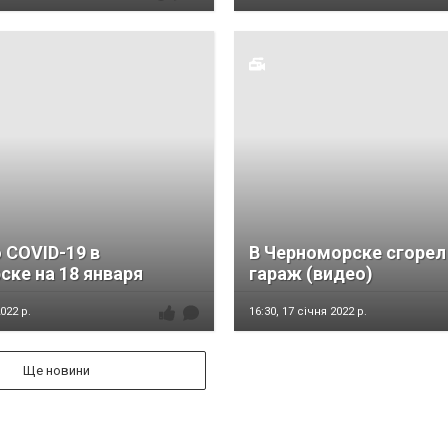
 COVID-19 в
В Черноморске сгорел
ке на 18 января
гараж (видео)
022 р.
16:30,
17 січня 2022 р.
Ще новини