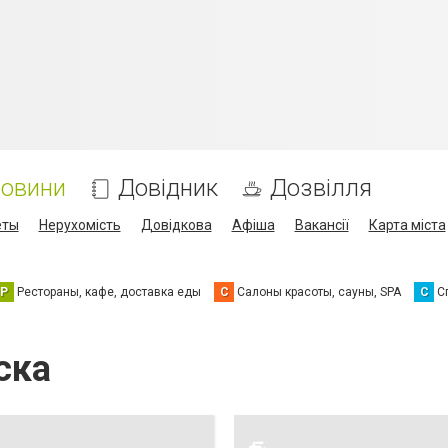
овини
Довідник
Дозвілля
еты
Нерухомість
Довідкова
Афіша
Вакансії
Карта міста
Р
Рестораны, кафе, доставка еды
С
Салоны красоты, сауны, SPA
С
С
ска