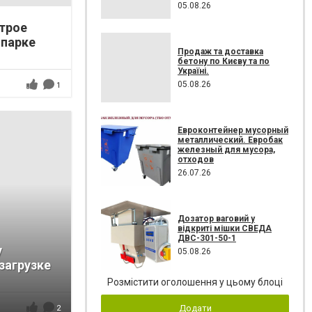
05.08.26
трое
 парке
Продаж та доставка
бетону по Києву та по
Україні.
05.08.26
1
Евроконтейнер мусорный
металлический. Евробак
железный для мусора,
отходов
26.07.26
Дозатор ваговий у
відкриті мішки СВЕДА
ДВС-301-50-1
у
05.08.26
загрузке
Розмістити оголошення у цьому блоці
Додати
2