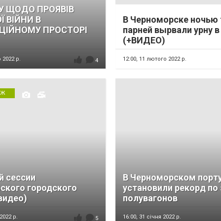
У ЩОДО ПРОЯВІВ
Ї ВІЙНИ В
В Черноморске ночью 
ЦІЙНОМУ ПРОСТОРІ
парней вырвали урну в
(+ВИДЕО)
 2022 р.
12:00,
11 лютого 2022 р.
4
АЖ
й сессии
В Черноморском порт
ского городского
установили рекорд по 
видео)
полувагонов
2022 р.
16:00,
31 січня 2022 р.
5