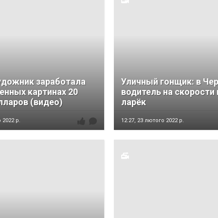
удожник заработала
Уличный гонщик: в Че
енных картинах 20
водитель на скорости 
лларов (видео)
ларёк
 2022 р.
12:27,
23 лютого 2022 р.