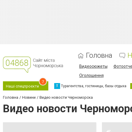
Головна
Н
Видеосюжеты
Фотоотч
Оголошення
7
Т
Турагентства, гостиницы, базы отдыха
Наші спецпроєкти
Головна
Новини
Видео новости Черноморска
Видео новости Черномор