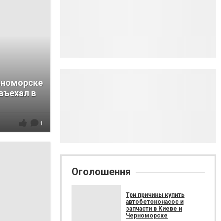
рноморске
въехал в
1
Оголошення
Три причины купить
автобетононасос и
запчасти в Киеве и
Черноморске