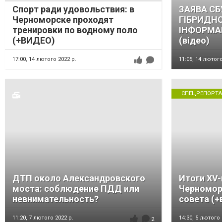
Спорт ради удовольствия: в
ЗАЯВА СБ
Черноморске проходят
ГІБРИДНО
тренировки по водному поло
ІНФОРМА
(+ВИДЕО)
(відео)
17:00,
14 лютого 2022 р.
11:05,
14 лютого
СПЕЦРЕПОРТ
ДТП около Александровского
Итоги XV-
моста: соблюдение ПДД или
Черномор
невнимательность?
совета (+
11:20,
7 лютого 2022 р.
14:30,
5 лютого 
2