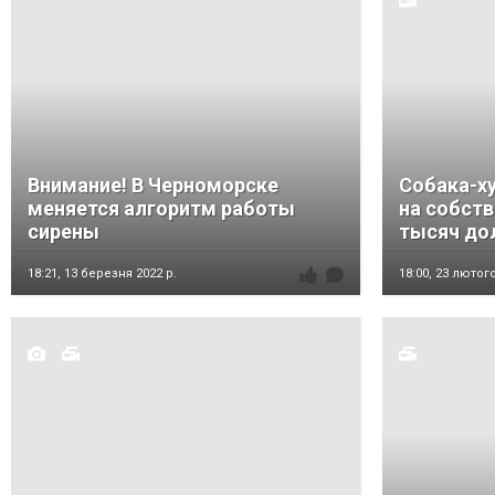
Внимание! В Черноморске
Собака-х
меняется алгоритм работы
на собств
сирены
тысяч до
18:21,
13 березня 2022 р.
18:00,
23 лютого