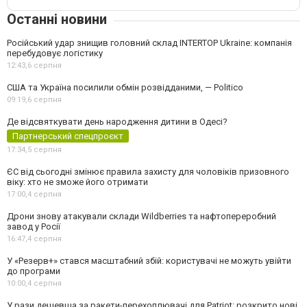
Останні новини
Російський удар знищив головний склад INTERTOP Ukraine: компанія
перебудовує логістику
12:43,
6 серпня
США та Україна посилили обмін розвідданими, — Politico
09:19,
6 серпня
Де відсвяткувати день народження дитини в Одесі?
Партнерський спецпроєкт
17:34,
5 серпня
ЄС від сьогодні змінює правила захисту для чоловіків призовного
віку: хто не зможе його отримати
17:00,
4 серпня
Дрони знову атакували склади Wildberries та нафтопереробний
завод у Росії
16:47,
4 серпня
У «Резерв+» стався масштабний збій: користувачі не можуть увійти
до програми
10:00,
4 серпня
У рази дешевша за ракети-перехоплювачі для Patriot: розкрито нові