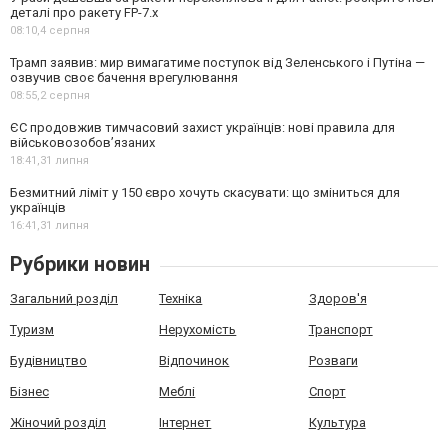
деталі про ракету FP-7.x
08:10,
4 серпня
Трамп заявив: мир вимагатиме поступок від Зеленського і Путіна —
озвучив своє бачення врегулювання
08:55,
2 серпня
ЄС продовжив тимчасовий захист українців: нові правила для
військовозобов’язаних
18:41,
31 липня
Безмитний ліміт у 150 євро хочуть скасувати: що зміниться для
українців
16:41,
31 липня
Рубрики новин
Загальний розділ
Техніка
Здоров'я
Туризм
Нерухомість
Транспорт
Будівництво
Відпочинок
Розваги
Бізнес
Меблі
Спорт
Жіночий розділ
Інтернет
Культура