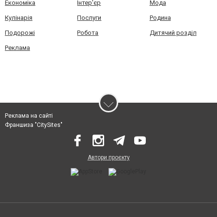
Економіка
Інтер'єр
Мода
Кулінарія
Послуги
Родина
Подорожі
Робота
Дитячий розділ
Реклама
Реклама на сайті
Франшиза "CitySites"
Автори проєкту