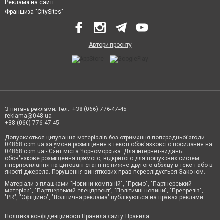
Реклама на сайті
Франшиза "CitySites"
Автори проєкту
З питань реклами: Тел.: +38 (066) 776-47-45
reklama@048.ua
+38 (066) 776-47-45
Допускається цитування матеріалів без отримання попередньої згоди
04868.com.ua за умови розміщення в тексті обов'язкового посилання на
04868.com.ua - Сайт міста Чорноморська. Для інтернет-видань
обов'язкове розміщення прямого, відкритого для пошукових систем
гіперпосилання на цитовані статті не нижче другого абзацу в тексті або в
якості джерела. Порушення виняткових прав переслідується Законом.
Матеріали з плашками "Новини компаній", "Промо", "Партнерський
матеріал", "Партнерський спецпроєкт", "Політичні новини", "Пресреліз",
"PR", "Офіційно", "Політична реклама" публікуються на правах реклами.
Політика конфіденційності
Правила сайту
Правила