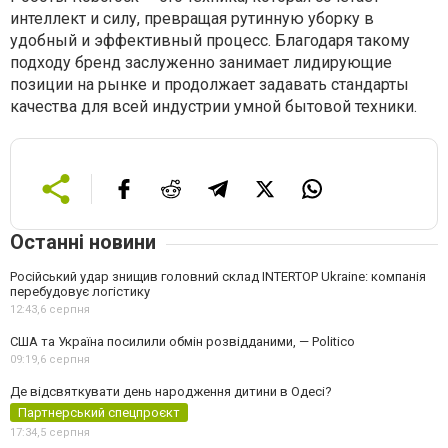
интеллект и силу, превращая рутинную уборку в
удобный и эффективный процесс. Благодаря такому
подходу бренд заслуженно занимает лидирующие
позиции на рынке и продолжает задавать стандарты
качества для всей индустрии умной бытовой техники.
Останні новини
Російський удар знищив головний склад INTERTOP Ukraine: компанія
перебудовує логістику
12:43,
6 серпня
США та Україна посилили обмін розвідданими, — Politico
09:19,
6 серпня
Де відсвяткувати день народження дитини в Одесі?
Партнерський спецпроєкт
17:34,
5 серпня