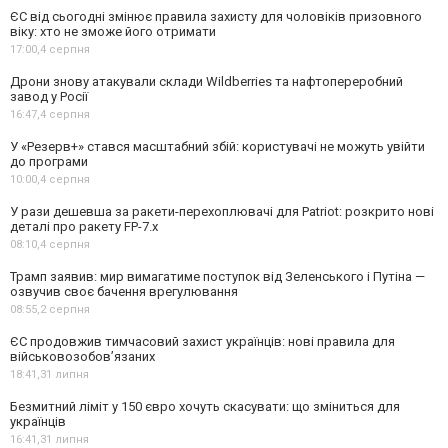
ЄС від сьогодні змінює правила захисту для чоловіків призовного
віку: хто не зможе його отримати
17:00,
4 серпня
Дрони знову атакували склади Wildberries та нафтопереробний
завод у Росії
16:47,
4 серпня
У «Резерв+» стався масштабний збій: користувачі не можуть увійти
до програми
10:00,
4 серпня
У рази дешевша за ракети-перехоплювачі для Patriot: розкрито нові
деталі про ракету FP-7.x
08:10,
4 серпня
Трамп заявив: мир вимагатиме поступок від Зеленського і Путіна —
озвучив своє бачення врегулювання
08:55,
2 серпня
ЄС продовжив тимчасовий захист українців: нові правила для
військовозобов’язаних
18:41,
31 липня
Безмитний ліміт у 150 євро хочуть скасувати: що зміниться для
українців
16:41,
31 липня