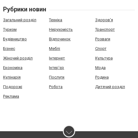
Рубрики новин
Загальний розділ
Техніка
Здоров'я
Туризм
Нерухомість
Транспорт
Будівництво
Відпочинок
Розваги
Бізнес
Меблі
Спорт
Жіночий розділ
Інтернет
Культура
Економіка
Інтер'єр
Мода
Кулінарія
Послуги
Родина
Подорожі
Робота
Дитячий розділ
Реклама