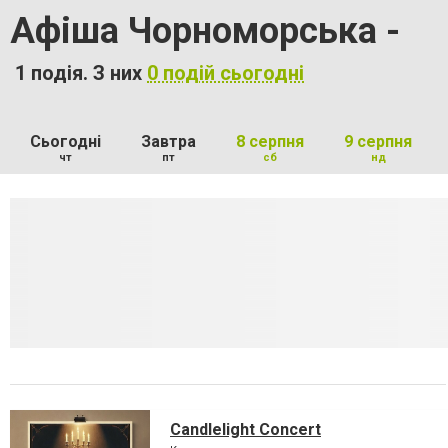
Афіша Чорноморська -
1 подія. З них
0 подій сьогодні
Сьогодні
Завтра
8 серпня
9 серпня
чт
пт
сб
нд
Candlelight Concert