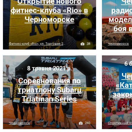
Открытие нового
Че
фитнес-клуба «Rio» в
ради
Черноморске
модел
боя 
38
Фитнес-клуб «Rio», ул. Торговая 2с/2ш (рынок "Утренний")
Черноморск
6 б
8 травня 2021 р.
Че
Соревнования по
«Ка
триатлону Subaru
закр
Triatman Series
240
Черноморск
Спортивный к