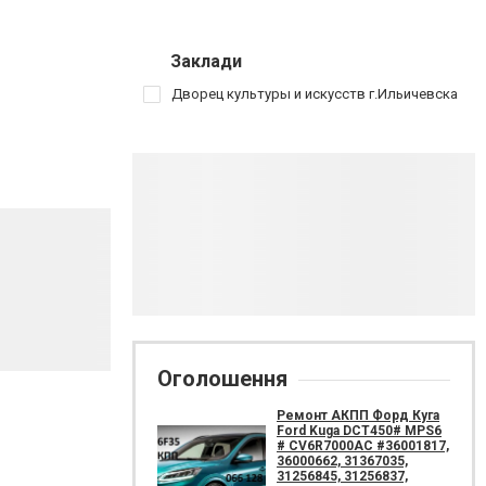
Заклади
Дворец культуры и искусств г.Ильичевска
Оголошення
Ремонт АКПП Форд Куга
Ford Kuga DCT450# MPS6
# CV6R7000AC #36001817,
36000662, 31367035,
31256845, 31256837,