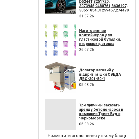
D5244T,8251720,
3073948,9480761,8636197,
30651854,31259457,274470
31.07.26
Изготовление
контейнеров для
пластиковой бутылки,
вторсырья, стекла
26.07.26
Дозатор ваговий у
відкриті мішки СВЕДА
ДВС-301-50-1
05.08.26
Три причины заказать
аренду бетононасоса в
компании Трест Буд в
Черноморске
05.08.26
Розмістити оголошення у цьому блоці