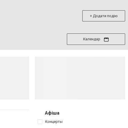
+ Додати подію
Календар
Афіша
Концерты