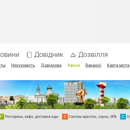
овини
Довідник
Дозвілля
еты
Нерухомість
Довідкова
Афіша
Вакансії
Карта міста
Р
Рестораны, кафе, доставка еды
С
Салоны красоты, сауны, SPA
С
С