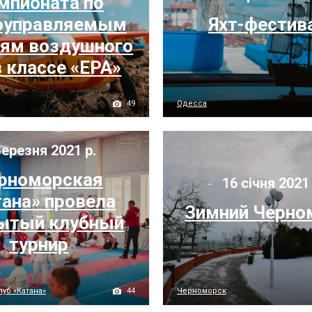
мпионата по
оуправляемым
Яхт-фестив
ям воздушного
в классе «ЕРА»
49
Одесса
ерезня 2021 р.
рноморская
16 січня 2021
тана» провела
Зимний Черно
ытый клубный
турнир
44
луб «Катана»
Черноморск