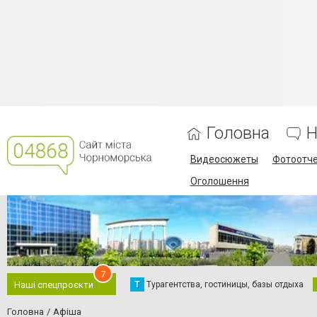
Головна
Н
Видеосюжеты
Фотоотч
Оголошення
7
Т
Турагентства, гостиницы, базы отдыха
Наші спецпроєкти
Головна
Афіша