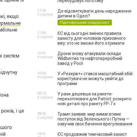
перебудовує логістику
17:34,
Де відсвяткувати день народження
5 серпня
кі, якщо
дитини в Одесі?
ермальне
Партнерський спецпроєкт
абільне
17:00,
ЄС від сьогодні змінює правила
4 серпня
захисту для чоловіків призовного
віку: хто не зможе його отримати
16:47,
Дрони знову атакували склади
х систем
4 серпня
Wildberries та нафтопереробний
завод у Росії
відчутну
10:00,
У «Резерв+» стався масштабний збій:
4 серпня
користувачі не можуть увійти до
програми
08:10,
У рази дешевша за ракети-
Вона
4 серпня
перехоплювачі для Patriot: розкрито
нові деталі про ракету FP-7.x
років, і це
08:55,
Трамп заявив: мир вимагатиме
2 серпня
поступок від Зеленського і Путіна —
озвучив своє бачення врегулювання
ашого
ній
18:41,
ЄС продовжив тимчасовий захист