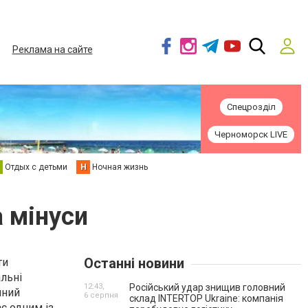
Реклама на сайте
Спецрозділ
Черноморск LIVE
Отдых с детьми
Н
Ночная жизнь
 мінуси
Останні новини
ти
альні
12:43,
Російський удар знищив головний
мний
6 серпня
склад INTERTOP Ukraine: компанія
ає одним із