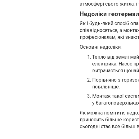
атмосфері свого житла, і
Недоліки геотермал
Як і будь-який спосіб опа
співвідносяться, а монта
професіоналам, які знают
Основні недоліки:
Тепло від землі май
електрика. Насос пр
витрачається щонай
Порівняно з горизо
повільніше.
Монтаж такої систе
у багатоповерхівках
Як можна помітити, недол
приносить більше корист
сьогодні стає все більш