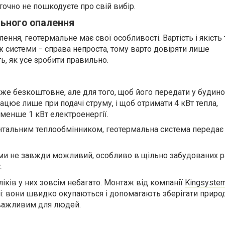
 точно не пошкодуєте про свій вибір.
ьного опалення
лення, геотермальне має свої особливості. Вартість і якість
ж системи − справа непроста, тому варто довіряти лише
ь, як усе зробити правильно.
же безкоштовне, але для того, щоб його передати у будино
ацює лише при подачі струму, і щоб отримати 4 кВт тепла,
менше 1 кВт електроенергії.
нтальним теплообмінником, геотермальна система передає
ми не завжди можливий, особливо в щільно забудованих р
.
іків у них зовсім небагато. Монтаж від компанії
Kingsyste
і: вони швидко окупаються і допомагають зберігати приро
 важливим для людей.