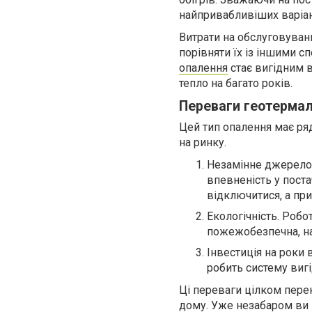
найпривабливіших варіан
Витрати на обслуговуванн
порівняти їх із іншими 
опалення
стає вигідним 
тепло на багато років.
Переваги геотерма
Цей тип опалення має ря
на ринку.
Незамінне джерело е
впевненість у поста
відключитися, а пр
Екологічність. Роб
пожежобезпечна, над
Інвестиція на роки 
робить систему виг
Ці переваги цілком пере
дому. Уже незабаром ви в