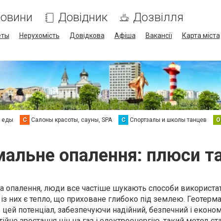
овини
Довідник
Дозвілля
еты
Нерухомість
Довідкова
Афіша
Вакансії
Карта міста
а еды
С
Салоны красоты, сауны, SPA
С
Спортзалы и школы танцев
О
мальне опалення: плюси та
а опалення, люди все частіше шукають способи використа
із них є тепло, що приховане глибоко під землею. Геотерм
цей потенціал, забезпечуючи надійний, безпечний і еконо
ійне зростання цін на газ і електроенергію, такий метод ст