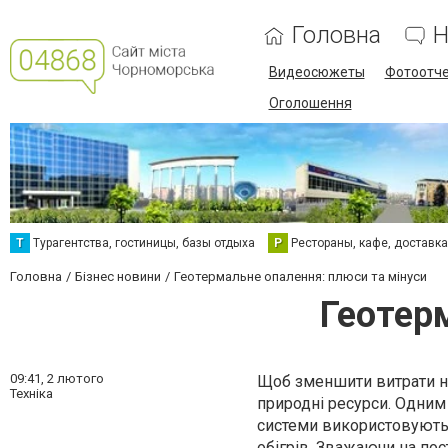
Головна
Н
Видеосюжеты
Фотоотч
Оголошення
Т
Турагентства, гостиницы, базы отдыха
Р
Рестораны, кафе, доставк
Головна
Бізнес новини
Геотермальне опалення: плюси та мінуси
Геотер
09:41,
2 лютого
Щоб зменшити витрати н
Техніка
природні ресурси. Одним 
системи використовують 
обігрів. Зважаючи на пост