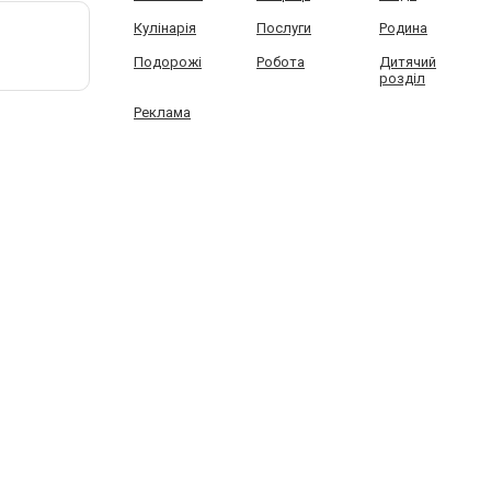
Кулінарія
Послуги
Родина
Подорожі
Робота
Дитячий
розділ
Реклама