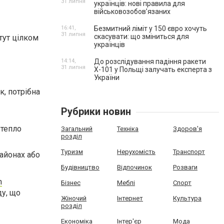
31 липня
українців: нові правила для
військовозобов’язаних
16:41,
Безмитний ліміт у 150 євро хочуть
31 липня
скасувати: що зміниться для
 тут цілком
українців
14:14,
До розслідування падіння ракети
31 липня
Х-101 у Польщі залучать експерта з
України
к, потрібна
Рубрики новин
 тепло
Загальний
Техніка
Здоров'я
розділ
Туризм
Нерухомість
Транспорт
айонах або
Будівництво
Відпочинок
Розваги
m
Бізнес
Меблі
Спорт
ду, що
Жіночий
Інтернет
Культура
розділ
Економіка
Інтер'єр
Мода