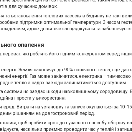
тів для сучасних домівок.
я та встановлення теплових насосів в будинку не такі вели
способами підтримки оптимальної температури. З часом
геот
вкладенням, адже дозволяє заощаджувати та забезпечує ст
льного опалення
д переваг, які роблять його гідним конкурентом серед інши
нергії. Земля накопичує до 90% сонячного тепла, і це дає 
чанні енергії. Газ може закінчитися, електрика – тимчасово
иродне тепло з надрх завжди залишатиметься доступним.
ота системи не завдає шкоди навколишньому середовищу. 
ійна і проста у використанні.
вперед. Витрати на установку та запуск окупаються за 10-15 
ідним рішенням на довгостроковий період.
конливі, щоб зробити крок до сучасного способу обігріву в
ідчуєте, наскільки приємно проводити час у теплій і затиш