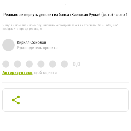
Реально ли вернуть депозит из банка «Киевская Русь»? (фото) - фото 1
Якщо ви помітили помилку, виділіть необхідний текст і натисніть Ctrl + Enter, щоб
повідомити про це редакцію
Кирилл Соколов
Руководитель проекта
0,0
Авторизуйтесь
, щоб оцінити