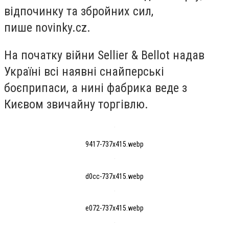
відпочинку та збройних сил,
пише novinky.cz.
На початку війни Sellier & Bellot надав
Україні всі наявні снайперські
боєприпаси, а нині фабрика веде з
Києвом звичайну торгівлю.
9417-737x415.webp
d0cc-737x415.webp
e072-737x415.webp