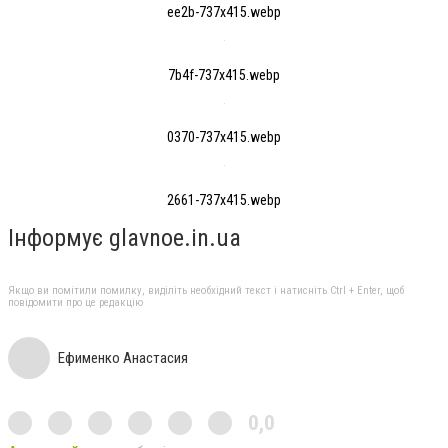
ee2b-737x415.webp
7b4f-737x415.webp
0370-737x415.webp
2661-737x415.webp
Інформує glavnoe.in.ua
Якщо ви помітили помилку, виділіть необхідний текст і натисніть Ctrl + Enter, щоб
повідомити про це редакцію
Ефименко Анастасия
0,0