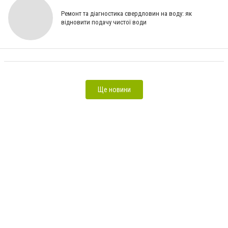
Ремонт та діагностика свердловин на воду: як
відновити подачу чистої води
Бра в спальню: как правильно подобрать освещение для отдыха и релаксации [Спонсорський
матеріал]
Ще новини