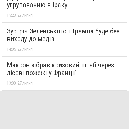
угрупованню в Іраку
15:23
29 липня
Зустріч Зеленського і Трампа буде без
виходу до медіа
14:05
29 липня
Макрон зібрав кризовий штаб через
лісові пожежі у Франції
13:00
27 липня