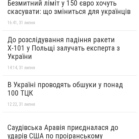
Безмитний ліміт у 150 євро хочуть
скасувати: що зміниться для українців
16:41
31 липня
До розслідування падіння ракети
Х-101 у Польщі залучать експерта з
України
14:14
31 липня
В Україні проводять обшуки у понад
100 ТЦК
12:22
31 липня
Саудівська Аравія приєдналася до
ударів США по проіранському