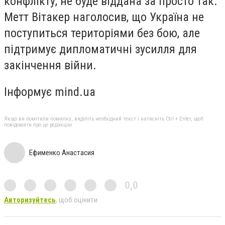
конфлікту, не буде віддана за просто так.
Метт Вітакер наголосив, що Україна не
поступиться територіями без бою, але
підтримує дипломатичні зусилля для
закінчення війни.
Інформує mind.ua
Якщо ви помітили помилку, виділіть необхідний текст і натисніть Ctrl + Enter, щоб
повідомити про це редакцію
Ефименко Анастасия
0,0
Авторизуйтесь
, щоб оцінити