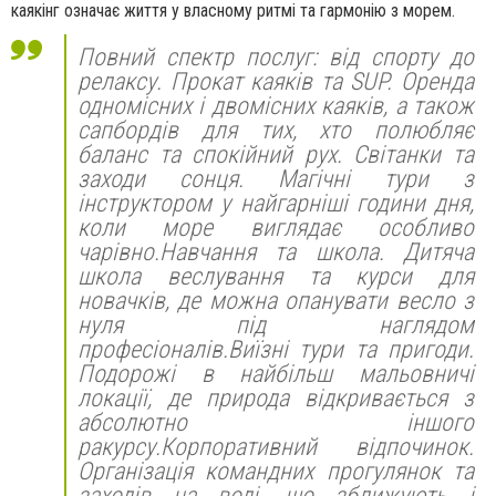
каякінг означає життя у власному ритмі та гармонію з морем.
Повний спектр послуг: від спорту до
релаксу. Прокат каяків та SUP. Оренда
одномісних і двомісних каяків, а також
сапбордів для тих, хто полюбляє
баланс та спокійний рух. Світанки та
заходи сонця. Магічні тури з
інструктором у найгарніші години дня,
коли море виглядає особливо
чарівно.Навчання та школа. Дитяча
школа веслування та курси для
новачків, де можна опанувати весло з
нуля під наглядом
професіоналів.Виїзні тури та пригоди.
Подорожі в найбільш мальовничі
локації, де природа відкривається з
абсолютно іншого
ракурсу.Корпоративний відпочинок.
Організація командних прогулянок та
заходів на воді, що зближують і