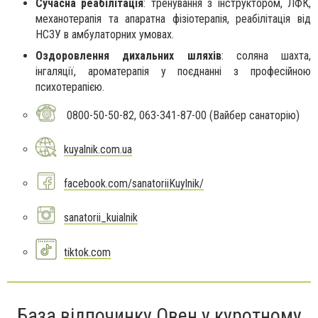
Сучасна реабілітація
: тренування з інструктором, ЛФК,
механотерапія та апаратна фізіотерапія, реабілітація від
НСЗУ в амбулаторних умовах.
Оздоровлення дихальних шляхів
: соляна шахта,
інгаляції, ароматерапія у поєднанні з професійною
психотерапією.
0800-50-50-82, 063-341-87-00 (Вайбер санаторію)
kuyalnik.com.ua
facebook.com/sanatoriiKuylnik/
sanatorii_kuialnik
tiktok.com
База відпочинку Овен у куротному