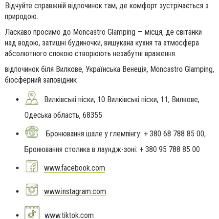
Відчуйте справжній відпочинок там, де комфорт зустрічається з
природою.
Ласкаво просимо до Moncastro Glamping — місця, де світанки
над водою, затишні будиночки, вишукана кухня та атмосфера
абсолютного спокою створюють незабутні враження.
відпочинок біля Вилкове, Українська Венеція, Moncastro Glamping,
біосферний заповідник
Вилківські піски, 10 Вилківські піски, 11, Вилкове,
Одеська область, 68355
Бронювання шале у глемпінгу: + 380 68 788 85 00,
Бронювання столика в лаундж-зоні: + 380 95 788 85 00
www.facebook.com
www.instagram.com
www.tiktok.com