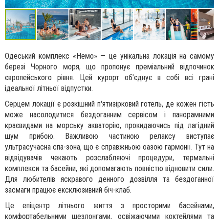
Одеський комплекс «Немо» — це унікальна локація на самому
березі Чорного моря, що пропонує преміальний відпочинок
європейського рівня. Цей курорт об'єднує в собі всі грані
ідеальної літньої відпустки.
Серцем локації є розкішний п'ятизірковий готель, де кожен гість
може насолодитися бездоганним сервісом і панорамними
краєвидами на морську акваторію, прокидаючись під лагідний
шум прибою. Важливою частиною релаксу виступає
ультрасучасна спа-зона, що є справжньою оазою гармонії. Тут на
відвідувачів чекають розслабляючі процедури, термальні
комплекси та басейни, які допомагають повністю відновити сили.
Для любителів яскравого денного дозвілля та бездоганної
засмаги працює ексклюзивний біч-клаб.
Це епіцентр літнього життя з просторими басейнами,
комфортабельними шезлонгами, освіжаючими коктейлями та