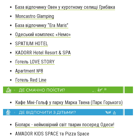
База відпочинку Овен у куротному селищі Грибівка
Moncastro Glamping
База відпочинку “Era Maris”
Одеський комплекс «Немо»
SPATIUM HOTEL
KADORR Hotel Resort & SPA
Готель LOVE STORY
Apartment №8
Готель Red Line
Кафе Міні-Гольф у парку Марка Твена (Парк Горького)
Біопарк - неймовірний світ тварин посеред Одеси!
AMADOR KIDS SPACE та Pizza Space