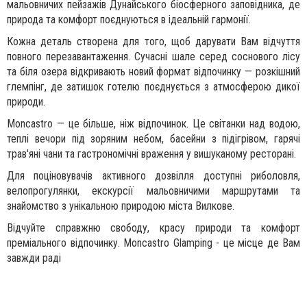
мальовничих пейзажів Дунайського біосферного заповідника, де
природа та комфорт поєднуються в ідеальній гармонії.
Кожна деталь створена для того, щоб дарувати Вам відчуття
повного перезавантаження. Сучасні шале серед соснового лісу
та біля озера відкривають новий формат відпочинку — розкішний
глемпінг, де затишок готелю поєднується з атмосферою дикої
природи.
Moncastro — це більше, ніж відпочинок. Це світанки над водою,
теплі вечори під зоряним небом, басейни з підігрівом, гарячі
трав'яні чани та гастрономічні враження у вишуканому ресторані.
Для поціновувачів активного дозвілля доступні риболовля,
велопрогулянки, екскурсії мальовничими маршрутами та
знайомство з унікальною природою міста Вилкове.
Відчуйте справжню свободу, красу природи та комфорт
преміального відпочинку. Moncastro Glamping - це місце де Вам
завжди раді