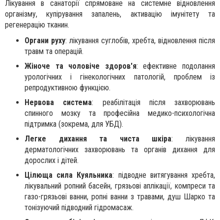
Лікування в санаторії спрямоване на системне відновлення
організму, купірування запалень, активацію імунітету та
регенерацію тканин.
Органи руху
: лікування суглобів, хребта, відновлення після
травм та операцій.
Жіноче та чоловіче здоров'я
: ефективне подолання
урологічних і гінекологічних патологій, проблем із
репродуктивною функцією.
Нервова система
: реабілітація після захворювань
спинного мозку та професійна медико-психологічна
підтримка (зокрема, для УБД).
Легке дихання та чиста шкіра
: лікування
дерматологічних захворювань та органів дихання для
дорослих і дітей.
Цілюща сила Куяльника
: підводне витягування хребта,
лікувальний ропний басейн, грязьові аплікації, компреси та
газо-грязьові ванни, ропні ванни з травами, душ Шарко та
тонізуючий підводний гідромасаж.