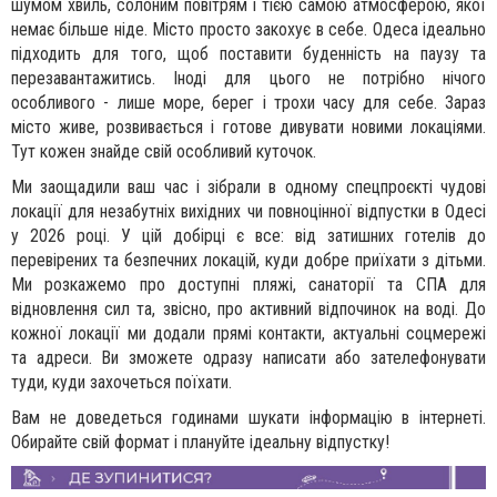
шумом хвиль, солоним повітрям і тією самою атмосферою, якої
немає більше ніде. Місто просто закохує в себе. Одеса ідеально
підходить для того, щоб поставити буденність на паузу та
перезавантажитись. Іноді для цього не потрібно нічого
особливого - лише море, берег і трохи часу для себе. Зараз
місто живе, розвивається і готове дивувати новими локаціями.
Тут кожен знайде свій особливий куточок.
Ми заощадили ваш час і зібрали в одному спецпроєкті чудові
локації для незабутніх вихідних чи повноцінної відпустки в Одесі
у 2026 році. У цій добірці є все: від затишних готелів до
перевірених та безпечних локацій, куди добре приїхати з дітьми.
Ми розкажемо про доступні пляжі, санаторії та СПА для
відновлення сил та, звісно, про активний відпочинок на воді. До
кожної локації ми додали прямі контакти, актуальні соцмережі
та адреси. Ви зможете одразу написати або зателефонувати
туди, куди захочеться поїхати.
Вам не доведеться годинами шукати інформацію в інтернеті.
Обирайте свій формат і плануйте ідеальну відпустку!