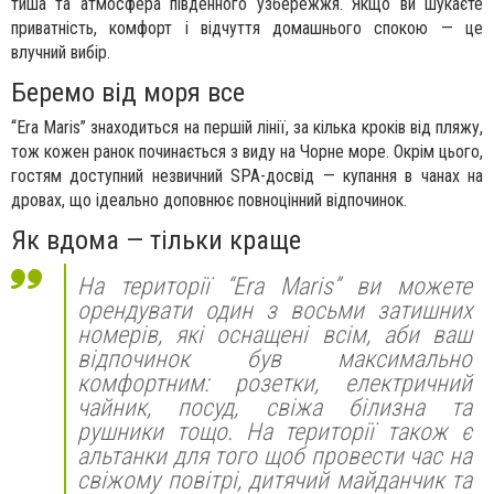
тиша та атмосфера південного узбережжя. Якщо ви шукаєте
приватність, комфорт і відчуття домашнього спокою — це
влучний вибір.
Беремо від моря все
“Era Maris” знаходиться на першій лінії, за кілька кроків від пляжу,
тож кожен ранок починається з виду на Чорне море. Окрім цього,
гостям доступний незвичний SPA-досвід — купання в чанах на
дровах, що ідеально доповнює повноцінний відпочинок.
Як вдома — тільки краще
На території “Era Maris” ви можете
орендувати один з восьми затишних
номерів, які оснащені всім, аби ваш
відпочинок був максимально
комфортним: розетки, електричний
чайник, посуд, свіжа білизна та
рушники тощо. На території також є
альтанки для того щоб провести час на
свіжому повітрі, дитячий майданчик та