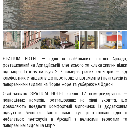
SPATIUM HOTEL — один із найбільших готелів Аркадії,
розташований на Аркадійській алеї всього за кілька хвилин пішки
від моря. Готель налічує 257 номерів різних категорій — від
комфортних стандартів до просторих апартаментів і пентхаусів із
панорамними видами на Чорне море та узбережжя Одеси.
Особливістю SPATIUM HOTEL стали 12 номерів-укриттів —
повноцінних номерів, розташованих на рівні укриття, що
дозволяють поєднати комфортний відпочинок із додатковим
відчуттям безпеки. Також саме тут розташовані одні з
небагатьох пентхаусів в Аркадії з великими терасами та
панорамним видом на море.