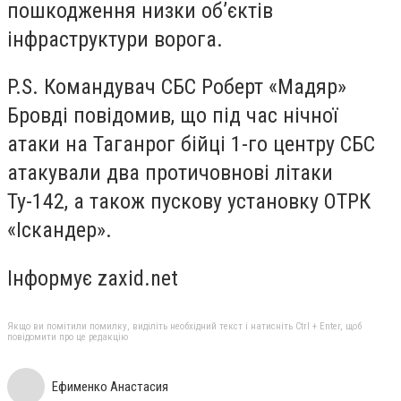
пошкодження низки об’єктів
інфраструктури ворога.
P.S. Командувач СБС Роберт «Мадяр»
Бровді повідомив, що під час нічної
атаки на Таганрог бійці 1-го центру СБС
атакували два протичовнові літаки
Ту-142, а також пускову установку ОТРК
«Іскандер».
Інформує zaxid.net
Якщо ви помітили помилку, виділіть необхідний текст і натисніть Ctrl + Enter, щоб
повідомити про це редакцію
Ефименко Анастасия