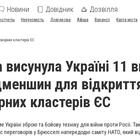
Новини
Довідник
Дозвілля
оотчеты
Нерухомість
Довідкова
Афіша
Вакансії
Карта міста
оворних кластерів ЄС
 висунула Україні 11 
меншин для відкритт
рних кластерів ЄС
Україні зброю та бойову техніку для війни проти Росії. Та
с переговорів у Брюсселі напередодні саміту НАТО, який в