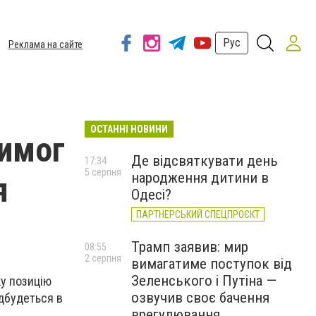
Рус
Реклама на сайте
ОСТАННІ НОВИНИ
вимог
Де відсвяткувати день
17:34
5 серпня
народження дитини в
я
Одесі?
ПАРТНЕРСЬКИЙ СПЕЦПРОЄКТ
Трамп заявив: мир
08:55
2 серпня
вимагатиме поступок від
Зеленського і Путіна —
ку позицію
озвучив своє бачення
ідбудеться в
врегулювання