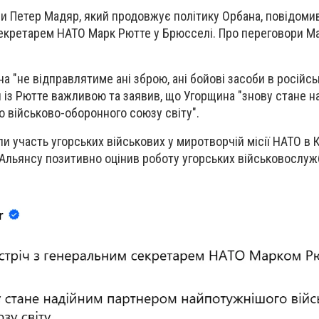
и Петер Мадяр, який продовжує політику Орбана, повідомив
секретарем НАТО Марк Рютте у Брюсселі. Про переговори М
а "не відправлятиме ані зброю, ані бойові засоби в російсь
іч із Рютте важливою та заявив, що Угорщина "знову стане 
 військово-оборонного союзу світу".
 участь угорських військових у миротворчій місії НАТО в К
Альянсу позитивно оцінив роботу угорських військовослуж