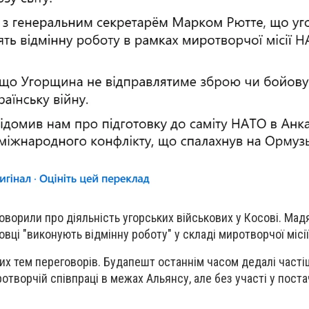
говорили про діяльність угорських військових у Косові. Мад
вці "виконують відмінну роботу" у складі миротворчої місі
их тем переговорів. Будапешт останнім часом дедалі част
отворчій співпраці в межах Альянсу, але без участі у поста