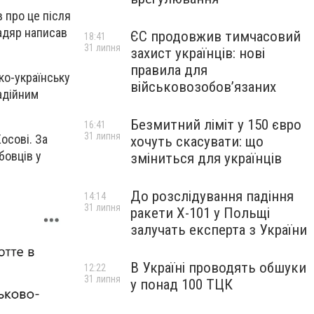
 про це після
адяр написав
ЄС продовжив тимчасовий
18:41
31 липня
захист українців: нові
правила для
ко-українську
військовозобов’язаних
надійним
Безмитний ліміт у 150 євро
16:41
31 липня
осові. За
хочуть скасувати: що
бовців у
зміниться для українців
До розслідування падіння
14:14
31 липня
ракети Х-101 у Польщі
залучать експерта з України
В Україні проводять обшуки
12:22
31 липня
у понад 100 ТЦК