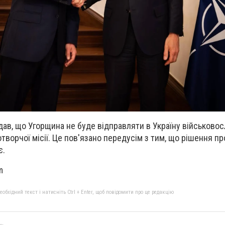
ав, що Угорщина не буде відправляти в Україну військово
ворчої місії. Це пов'язано передусім з тим, що рішення про
є.
m
бхідний текст і натисніть Ctrl + Enter, щоб повідомити про це редакцію