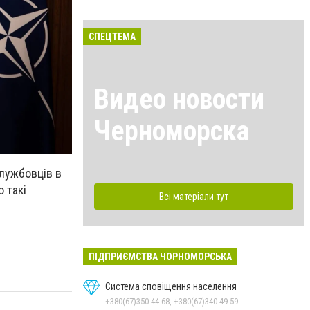
СПЕЦТЕМА
Видео новости
Черноморска
службовців в
 такі
Всі матеріали тут
ПІДПРИЄМСТВА ЧОРНОМОРСЬКА
Система сповіщення населення
+380(67)350-44-68, +380(67)340-49-59