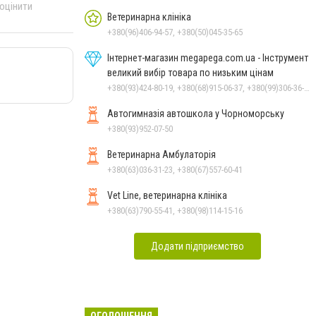
 оцінити
Ветеринарна клініка
+380(96)406-94-57, +380(50)045-35-65
Інтернет-магазин megapega.com.ua - Інструмент
великий вибір товара по низьким цінам
+380(93)424-80-19, +380(68)915-06-37, +380(99)306-36-14
Автогимназія автошкола у Чорноморську
+380(93)952-07-50
Ветеринарна Амбулаторія
+380(63)036-31-23, +380(67)557-60-41
Vet Line, ветеринарна клініка
+380(63)790-55-41, +380(98)114-15-16
Додати підприємство
ОГОЛОШЕННЯ