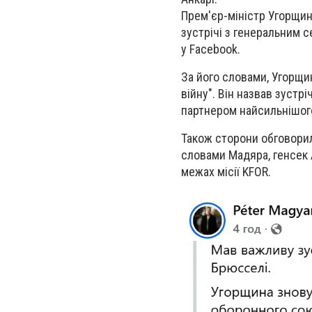
Прем'єр-міністр Угорщин
зустрічі з генеральним 
у Facebook.
За його словами, Угорщин
війну". Він назвав зустр
партнером найсильнішого
Також сторони обговорили
словами Мадяра, генсек 
межах місії KFOR.