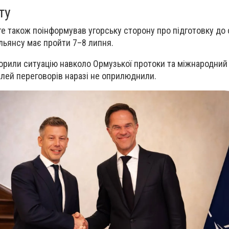
ту
те також поінформував угорську сторону про підготовку до 
Альянсу має пройти 7–8 липня.
ворили ситуацію навколо Ормузької протоки та міжнародний 
талей переговорів наразі не оприлюднили.