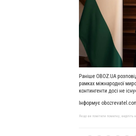
Раніше OBOZ.UA розповід
рамках міжнародної мирот
контингенти досі не існу
Інформує obozrevatel.co
Якщо ви помітили помилку, виділіть нео