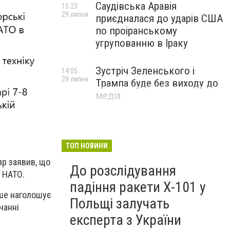
Саудівська Аравія
15:23
29 липня
приєдналася до ударів США
по проіранському
угрупованню в Іраку
Зустріч Зеленського і
14:05
29 липня
Трампа буде без виходу до
медіа
ТОП НОВИНИ
яр заявив, що
До розслідування
ї НАТО.
падіння ракети Х-101 у
іше наголошує
Польщі залучать
чанні
експерта з України