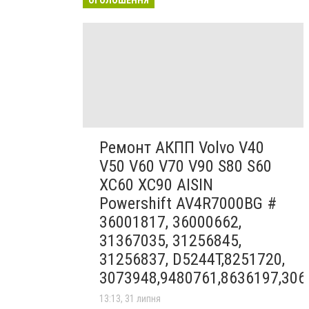
Ремонт АКПП Volvo V40
V50 V60 V70 V90 S80 S60
XC60 XC90 AISIN
Powershift AV4R7000BG #
36001817, 36000662,
31367035, 31256845,
31256837, D5244T,8251720,
3073948,9480761,8636197,306
13:13, 31 липня