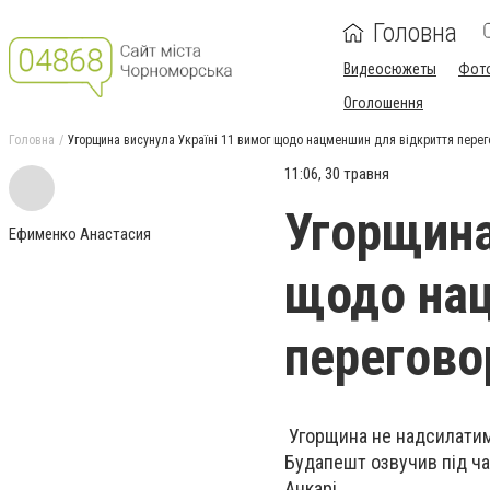
Головна
Видеосюжеты
Фот
Оголошення
Головна
Угорщина висунула Україні 11 вимог щодо нацменшин для відкриття перег
11:06, 30 травня
Угорщина
Ефименко Анастасия
щодо нац
перегово
Угорщина не надсилатиме 
Будапешт озвучив під ча
Анкарі.