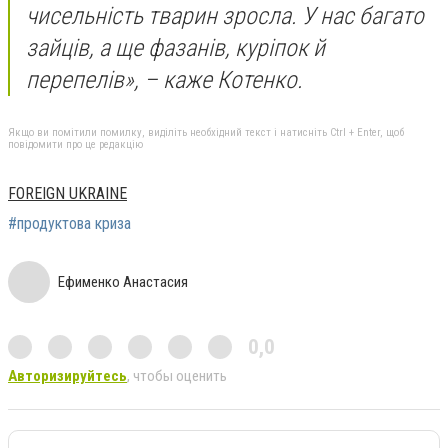
чисельність тварин зросла. У нас багато
зайців, а ще фазанів, куріпок й
перепелів», – каже Котенко.
Якщо ви помітили помилку, виділіть необхідний текст і натисніть Ctrl + Enter, щоб
повідомити про це редакцію
FOREIGN UKRAINE
#продуктова криза
Ефименко Анастасия
0,0
Авторизируйтесь
, чтобы оценить