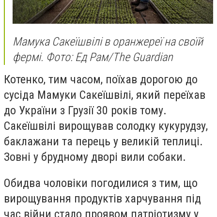
Мамука Сакеїшвілі в оранжереї на своїй
фермі. Фото: Ед Рам/The Guardian
Котенко, тим часом, поїхав дорогою до
сусіда Мамуки Сакеїшвілі, який переїхав
до України з Грузії 30 років тому.
Сакеїшвілі вирощував солодку кукурудзу,
баклажани та перець у великій теплиці.
Зовні у брудному дворі вили собаки.
Обидва чоловіки погодилися з тим, що
вирощування продуктів харчування під
час війни стало проявом патріотизму у