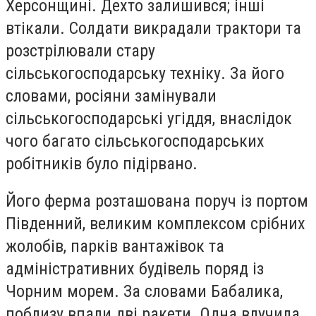
Херсонщині. Дехто залишився; інші
втікали. Солдати викрадали трактори та
розстрілювали стару
сільськогосподарську техніку. За його
словами, росіяни замінували
сільськогосподарські угіддя, внаслідок
чого багато сільськогосподарських
робітників було підірвано.
Його ферма розташована поруч із портом
Південний, великим комплексом срібних
жолобів, парків вантажівок та
адміністративних будівель поряд із
Чорним морем. За словами Бабалика,
поблизу впали дві ракети. Одна влучила