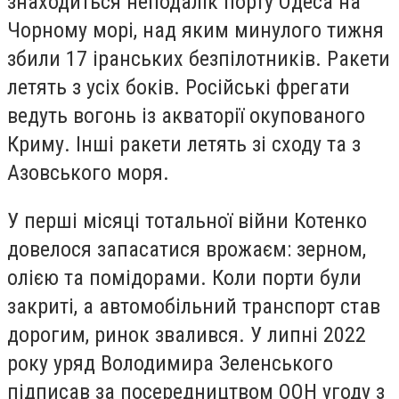
знаходиться неподалік порту Одеса на
Чорному морі, над яким минулого тижня
збили 17 іранських безпілотників. Ракети
летять з усіх боків. Російські фрегати
ведуть вогонь із акваторії окупованого
Криму. Інші ракети летять зі сходу та з
Азовського моря.
У перші місяці тотальної війни Котенко
довелося запасатися врожаєм: зерном,
олією та помідорами. Коли порти були
закриті, а автомобільний транспорт став
дорогим, ринок звалився. У липні 2022
року уряд Володимира Зеленського
підписав за посередництвом ООН угоду з