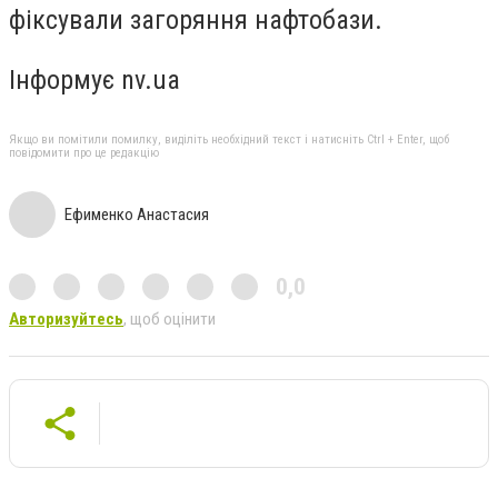
фіксували загоряння нафтобази.
Інформує nv.ua
Якщо ви помітили помилку, виділіть необхідний текст і натисніть Ctrl + Enter, щоб
повідомити про це редакцію
Ефименко Анастасия
0,0
Авторизуйтесь
, щоб оцінити