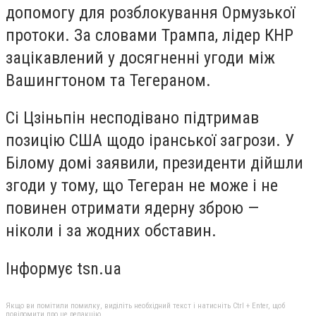
допомогу для розблокування Ормузької
протоки. За словами Трампа, лідер КНР
зацікавлений у досягненні угоди між
Вашингтоном та Тегераном.
Сі Цзіньпін несподівано підтримав
позицію США щодо іранської загрози. У
Білому домі заявили, президенти дійшли
згоди у тому, що Тегеран не може і не
повинен отримати ядерну зброю —
ніколи і за жодних обставин.
Інформує tsn.ua
Якщо ви помітили помилку, виділіть необхідний текст і натисніть Ctrl + Enter, щоб
повідомити про це редакцію