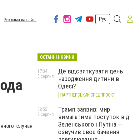
Рус
Реклама на сайте
ОСТАННІ НОВИНИ
Де відсвяткувати день
17:34
5 серпня
народження дитини в
рода
Одесі?
ПАРТНЕРСЬКИЙ СПЕЦПРОЄКТ
Трамп заявив: мир
08:55
2 серпня
вимагатиме поступок від
Зеленського і Путіна —
нного случая
озвучив своє бачення
врегулювання