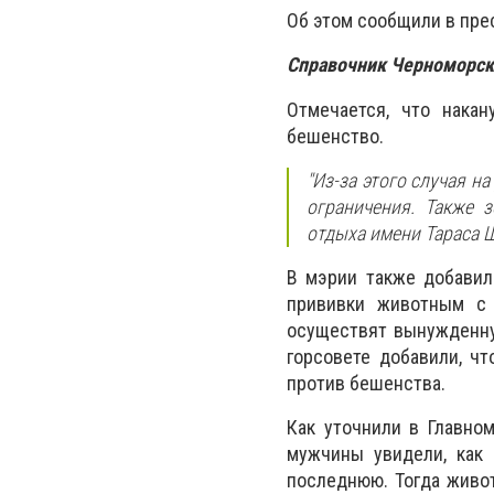
Об этом сообщили в пре
Справочник Черноморск
Отмечается, что накан
бешенство.
"Из-за этого случая 
ограничения. Также 
отдыха имени Тараса Ш
В мэрии также добавил
прививки животным с 
осуществят вынужденну
горсовете добавили, ч
против бешенства.
Как уточнили в Главно
мужчины увидели, как 
последнюю. Тогда живот