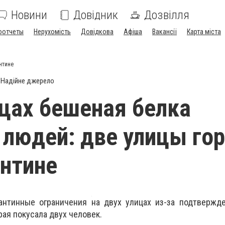
Новини
Довідник
Дозвілля
оотчеты
Нерухомість
Довідкова
Афіша
Вакансії
Карта міста
нтине
Надійне джерело
цах бешеная белка
 людей: две улицы го
антине
антинные ограничения на двух улицах из-за подтвержде
рая покусала двух человек.