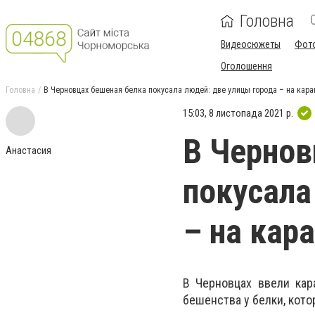
Головна
Видеосюжеты
Фот
Оголошення
Головна
В Черновцах бешеная белка покусала людей: две улицы города – на кара
15:03, 8 листопада 2021 р.
В Чернов
Анастасия
покусала
– на кар
В Черновцах ввели кар
бешенства у белки, кото