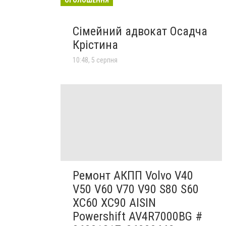
Сімейний адвокат Осадча
Крістина
10:48, 5 серпня
Ремонт АКПП Volvo V40
V50 V60 V70 V90 S80 S60
XC60 XC90 AISIN
Powershift AV4R7000BG #