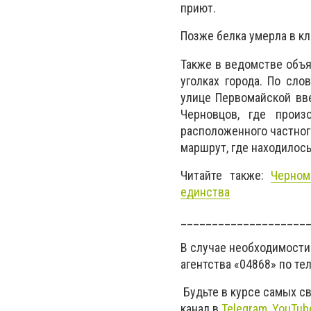
приют.
Позже белка умерла в кл
Также в ведомстве объя
уголках города. По сло
улице Первомайской вв
Черновцов, где произ
расположенного частног
маршрут, где находилос
Читайте также:
Черном
единства
____________________
В случае необходимости
агентства «04868» по те
Будьте в курсе самых с
канал в
Telegram,
YouTub