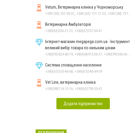
Vetum, Ветеринарна клініка у Чорноморську
+380 (99) 551-00-32, +380 (63) 131-12-35, +380 (48) 737-69-48, +380 (66) 784-33-31
Ветеринарна Амбулаторія
+380(63)036-31-23, +380(67)557-60-41
Інтернет-магазин megapega.com.ua - Інструмент
великий вибір товара по низьким цінам
+380(93)424-80-19, +380(68)915-06-37, +380(99)306-36-14
Система сповіщення населення
+380(67)350-44-68, +380(67)340-49-59
Vet Line, ветеринарна клініка
+380(98)114-15-16, +380(63)790-55-41
Додати підприємство
ОГОЛОШЕННЯ