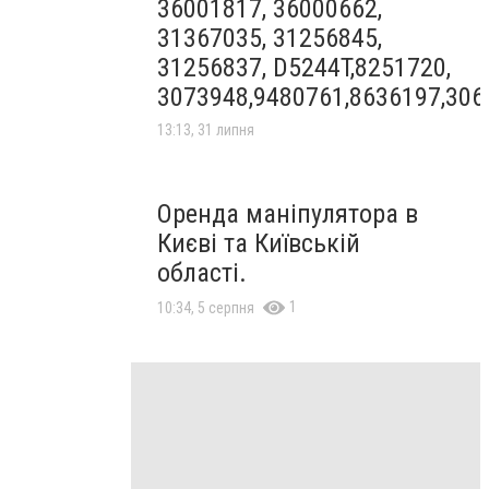
36001817, 36000662,
31367035, 31256845,
31256837, D5244T,8251720,
3073948,9480761,8636197,306
13:13, 31 липня
Оренда маніпулятора в
Києві та Київській
області.
1
10:34, 5 серпня