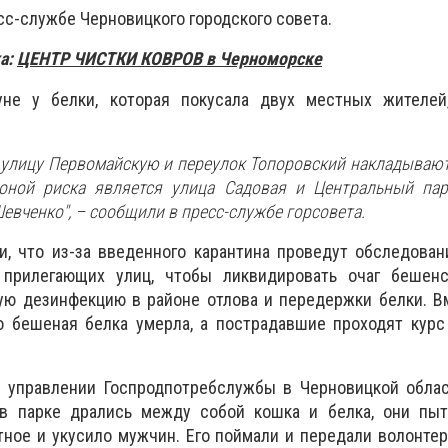
сс-службе Черновицкого городского совета.
а:
ЦЕНТР
ЧИСТКИ КОВРОВ в Черноморске
уне у белки, которая покусала двух местных жителей
на улицу Первомайскую и переулок Топоровский накладываю
зоной риска является улица Садовая и Центральный пар
евченко", – сообщили в пресс-службе горсовета.
и, что из-за введенного карантина проведут обследова
прилегающих улиц, чтобы ликвидировать очаг бешенс
ю дезинфекцию в районе отлова и передержки белки. Вм
то бешеная белка умерла, а пострадавшие проходят кур
м управлении Госпродпотребслужбы в Черновицкой облас
в парке дрались между собой кошка и белка, они пыт
ное и укусило мужчин. Его поймали и передали волонте