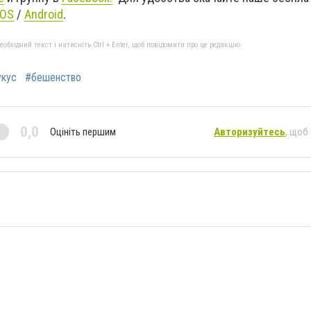
IOS
/
An
d
roid
.
бхідний текст і натисніть Ctrl + Enter, щоб повідомити про це редакцію
укус
#бешенство
0,0
Оцініть першим
Авторизуйтесь
, щоб