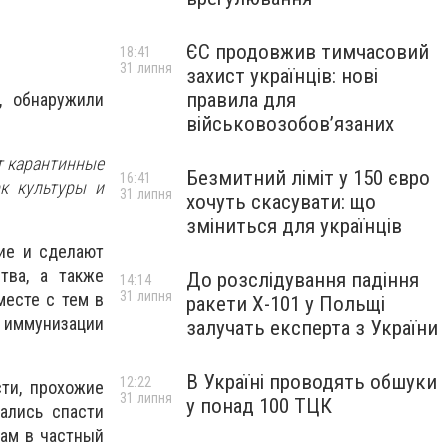
ЄС продовжив тимчасовий
18:41
31 липня
захист українців: нові
правила для
, обнаружили
військовозобов’язаних
т карантинные
Безмитний ліміт у 150 євро
16:41
к культуры и
31 липня
хочуть скасувати: що
зміниться для українців
ние и сделают
тва, а также
До розслідування падіння
14:14
31 липня
есте с тем в
ракети Х-101 у Польщі
с иммунизации
залучать експерта з України
В Україні проводять обшуки
12:22
ти, прохожие
31 липня
у понад 100 ТЦК
ались спасти
рам в частный