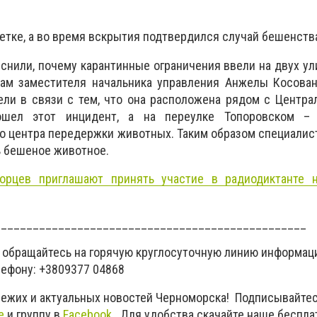
етке, а во время вскрытия подтвердился случай бешенств
снили, почему карантинные ограничения ввели на двух ул
вам заместителя начальника управления Анжелы Косован
ели в связи с тем, что она расположена рядом с Центр
ошел этот инцидент, а на переулке Топоровском –
о центра передержки животных. Таким образом специали
ь бешеное животное.
орцев приглашают принять участие в радиодиктанте н
_________________________________________________
 обращайтесь на горячую круглосуточную линию информац
лефону: +3809377 04868
вежих и актуальных новостей Черноморска! Подписывайтес
e
и группу в
Facebook.
Для удобства скачайте наше беспла