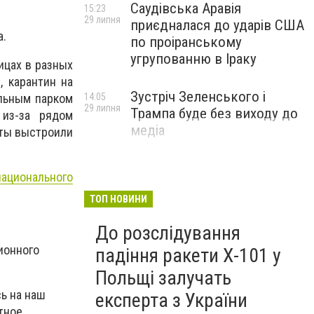
Саудівська Аравія
15:23
29 липня
приєдналася до ударів США
а.
по проіранському
угрупованню в Іраку
ицах в разных
, карантин на
Зустріч Зеленського і
альным парком
14:05
29 липня
Трампа буде без виходу до
 из-за рядом
медіа
сты выстроили
ационального
ТОП НОВИНИ
До розслідування
ионного
падіння ракети Х-101 у
Польщі залучать
ь на наш
експерта з України
тное