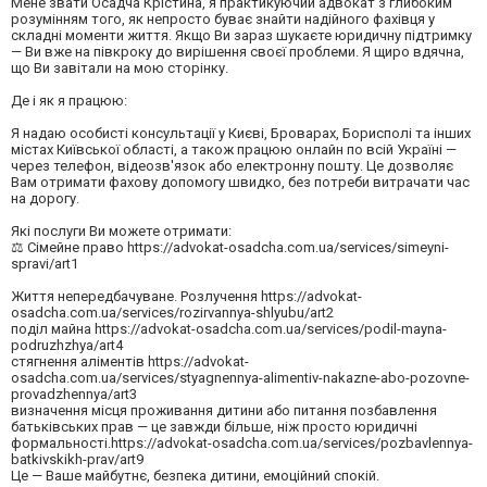
Мене звати Осадча Крістина, я практикуючий адвокат з глибоким
розумінням того, як непросто буває знайти надійного фахівця у
складні моменти життя. Якщо Ви зараз шукаєте юридичну підтримку
— Ви вже на півкроку до вирішення своєї проблеми. Я щиро вдячна,
що Ви завітали на мою сторінку.
Де і як я працюю:
Я надаю особисті консультації у Києві, Броварах, Борисполі та інших
містах Київської області, а також працюю онлайн по всій Україні —
через телефон, відеозв'язок або електронну пошту. Це дозволяє
Вам отримати фахову допомогу швидко, без потреби витрачати час
на дорогу.
Які послуги Ви можете отримати:
⚖️ Сімейне право https://advokat-osadcha.com.ua/services/simeyni-
spravi/art1
Життя непередбачуване. Розлучення https://advokat-
osadcha.com.ua/services/rozirvannya-shlyubu/art2
поділ майна https://advokat-osadcha.com.ua/services/podil-mayna-
podruzhzhya/art4
стягнення аліментів https://advokat-
osadcha.com.ua/services/styagnennya-alimentiv-nakazne-abo-pozovne-
provadzhennya/art3
визначення місця проживання дитини або питання позбавлення
батьківських прав — це завжди більше, ніж просто юридичні
формальності.https://advokat-osadcha.com.ua/services/pozbavlennya-
batkivskikh-prav/art9
Це — Ваше майбутнє, безпека дитини, емоційний спокій.