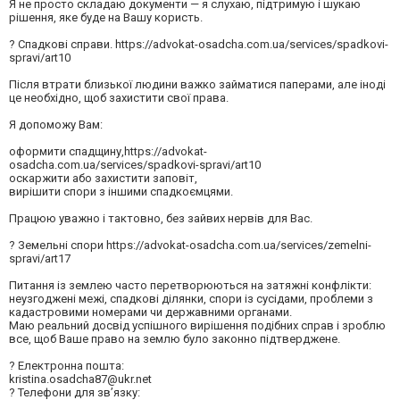
Я не просто складаю документи — я слухаю, підтримую і шукаю
рішення, яке буде на Вашу користь.
? Спадкові справи. https://advokat-osadcha.com.ua/services/spadkovi-
spravi/art10
Після втрати близької людини важко займатися паперами, але іноді
це необхідно, щоб захистити свої права.
Я допоможу Вам:
оформити спадщину,https://advokat-
osadcha.com.ua/services/spadkovi-spravi/art10
оскаржити або захистити заповіт,
вирішити спори з іншими спадкоємцями.
Працюю уважно і тактовно, без зайвих нервів для Вас.
? Земельні спори https://advokat-osadcha.com.ua/services/zemelni-
spravi/art17
Питання із землею часто перетворюються на затяжні конфлікти:
неузгоджені межі, спадкові ділянки, спори із сусідами, проблеми з
кадастровими номерами чи державними органами.
Маю реальний досвід успішного вирішення подібних справ і зроблю
все, щоб Ваше право на землю було законно підтверджене.
? Електронна пошта:
kristina.osadcha87@ukr.net
? Телефони для зв’язку: