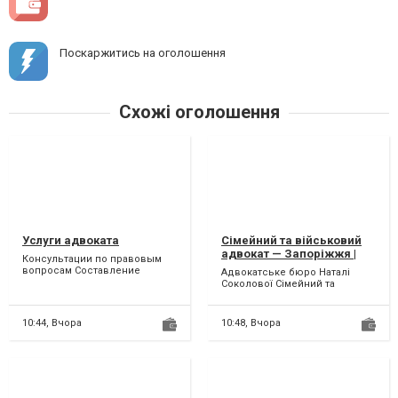
Поскаржитись на оголошення
Схожі оголошення
Услуги адвоката
Сімейний та військовий
адвокат — Запоріжжя |
Консультации по правовым
Київ
вопросам Составление
Адвокатське бюро Наталі
юридических документов
Соколової Сімейний та
Представительство в суде
військовий адвокат —
Пре...
Запоріжжя, Київ Коли життя
ст...
10:44,
Вчора
10:48,
Вчора