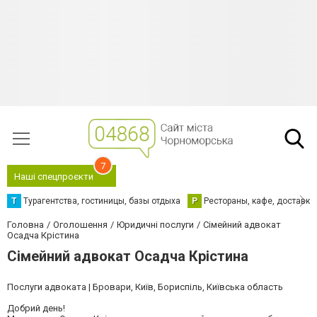
7
Наші спецпроєкти
Т
Турагентства, гостиницы, базы отдыха
Р
Рестораны, кафе, доставка
Головна
Оголошення
Юридичні послуги
Сімейний адвокат
Осадча Крістина
Сімейний адвокат Осадча Крістина
Послуги адвоката | Бровари, Київ, Бориспіль, Київська область
Добрий день!