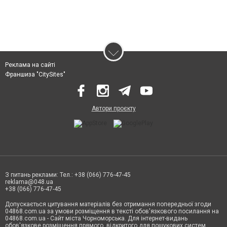
Реклама на сайті
Франшиза "CitySites"
Автори проєкту
З питань реклами: Тел.: +38 (066) 776-47-45
reklama@048.ua
+38 (066) 776-47-45
Допускається цитування матеріалів без отримання попередньої згоди
04868.com.ua за умови розміщення в тексті обов'язкового посилання на
04868.com.ua - Сайт міста Чорноморська. Для інтернет-видань
обов'язкове розміщення прямого, відкритого для пошукових систем