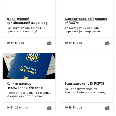
Досвідчений
Адвокатське об'єднання
кримінальний адвокат у
«PROXY»
Києві
Вас викликають до поліції,
Адвокат у кримінальних
прокуратури чи суду?
справах - фахівець, який
Порушено справу? Кажуть, що
необхідний для захисту
ви свідок і вам нема чог...
власної позиції та
вибудовува...
10:39,
Вчора
10:39,
Вчора
Купить паспорт
Ваш адвокат LEX FORTE
гражданина Украины
Ваш адвокат у Києві та
Київській області — команда
Паспорт гражданина Украины,
"LEX FORTE" поруч, коли
id-карта, свидетельство о
найбільше потрібно У ж...
рождении, загранпаспорт,
идентификацион...
16:21,
26 липня
10:48,
Вчора