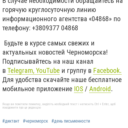
В случае необходимости обращайтесь на
горячую круглосуточную линию
информационного агентства «04868» по
телефону: +3809377 04868
Будьте в курсе самых свежих и
актуальных новостей Черноморска!
Подписывайтесь на наш канал
в
Telegram,
YouTube
и группу в
Facebook.
Для удобства скачайте наше бесплатное
мобильное приложение
IOS
/
An
d
roid
.
Якщо ви помітили помилку, виділіть необхідний текст і натисніть Ctrl + Enter, щоб
повідомити про це редакцію
#диктант
#черноморск
#день письменности