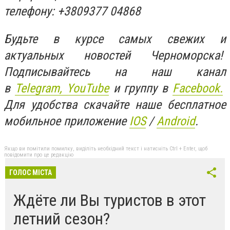
телефону: +3809377 04868
Будьте в курсе самых свежих и
актуальных новостей Черноморска!
Подписывайтесь на наш канал
в
Telegram,
YouTube
и группу в
Facebook.
Для удобства скачайте наше бесплатное
мобильное приложение
IOS
/
An
d
roid
.
Якщо ви помітили помилку, виділіть необхідний текст і натисніть Ctrl + Enter, щоб
повідомити про це редакцію
ГОЛОС МІСТА
Ждёте ли Вы туристов в этот
летний сезон?