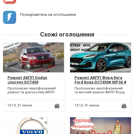
Поскаржитись на оголошення
Схожі оголошення
Ремонт АКПП Dodge
Ремонт АКПП Форд Куга
Journey DCT450
Ford Kuga DCT450# MPS6 #
гарантійний & бюджетний
CV6R7000AC #36001817,
Пропонуємо кваліфікований
Пропонуємо кваліфікований
8U3R7000NG # 4872691AH,
36000662, 31367035,
ремонт та діагностику АКПП
та якісний ремонт АКПП Форд
68060442AB, 68060444AB,
31256845, 31256837,
62TE в автомобілях : FIAT
Куга 6DCT450, 6F35. Наявність
68072176AA, 68060440AB,
D5244T,8251720,
Freemont 62TE ,DODGE...
власної комп’...
68060438AA
3073948,9480761,8636197,30
13:13,
31 липня
13:13,
31 липня
651854,31259457,274470