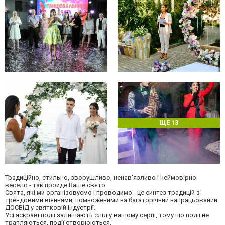
ЩЕ 13
Традиційно, стильно, зворушливо, ненав'язливо і неймовірно
весело - так пройде Ваше свято.
Свята, які ми організовуємо і проводимо - це синтез традицій з
трендовими віяннями, помноженими на багаторічний напрацьований
ДОСВІД у святковій індустрії.
Усі яскраві події залишають слід у вашому серці, тому що події не
трапляються, події створюються.