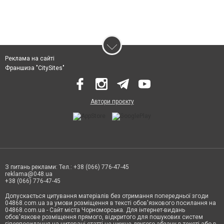
Реклама на сайті
Франшиза "CitySites"
Автори проєкту
З питань реклами: Тел.: +38 (066) 776-47-45
reklama@048.ua
+38 (066) 776-47-45
Допускається цитування матеріалів без отримання попередньої згоди
04868.com.ua за умови розміщення в тексті обов'язкового посилання на
04868.com.ua - Сайт міста Чорноморська. Для інтернет-видань
обов'язкове розміщення прямого, відкритого для пошукових систем
гіперпосилання на цитовані статті не нижче другого абзацу в тексті або в