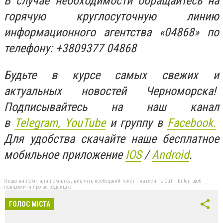
В случае необходимости обращайтесь на
горячую круглосуточную линию
информационного агентства «04868» по
телефону: +3809377 04868
Будьте в курсе самых свежих и
актуальных новостей Черноморска!
Подписывайтесь на наш канал
в
Telegram,
YouTube
и группу в
Facebook.
Для удобства скачайте наше бесплатное
мобильное приложение
IOS
/
An
d
roid
.
Якщо ви помітили помилку, виділіть необхідний текст і натисніть Ctrl + Enter, щоб
повідомити про це редакцію
ГОЛОС МІСТА