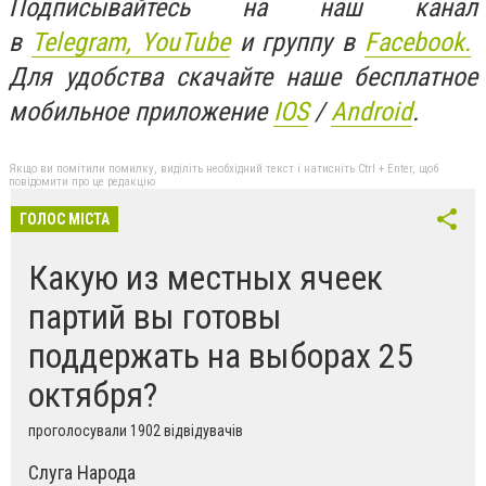
Подписывайтесь на наш канал
в
Telegram,
YouTube
и группу в
Facebook.
Для удобства скачайте наше бесплатное
мобильное приложение
IOS
/
An
d
roid
.
Якщо ви помітили помилку, виділіть необхідний текст і натисніть Ctrl + Enter, щоб
повідомити про це редакцію
ГОЛОС МІСТА
Какую из местных ячеек
партий вы готовы
поддержать на выборах 25
октября?
проголосували 1902 відвідувачів
Слуга Народа