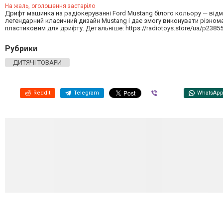
На жаль, оголошення застаріло
Дрифт машинка на радіокеруванні Ford Mustang білого кольору — відм
легендарний класичний дизайн Mustang і дає змогу виконувати різном
пластиковим для дрифту. Детальніше: https://radiotoys.store/ua/p238555
Рубрики
ДИТЯЧІ ТОВАРИ
Reddit
Telegram
Viber
WhatsAp