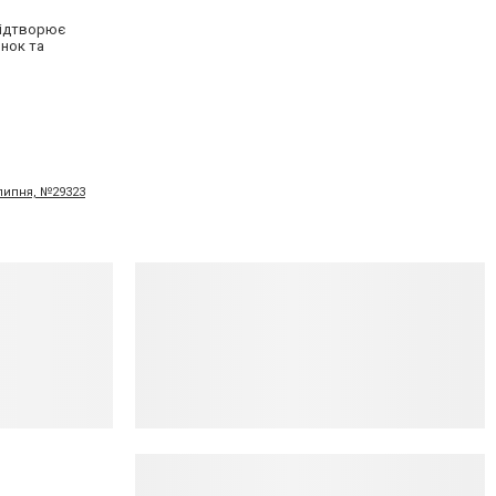
відтворює
онок та
 липня, №29323