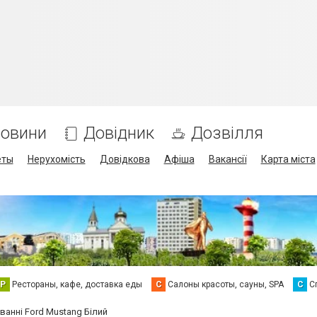
овини
Довідник
Дозвілля
еты
Нерухомість
Довідкова
Афіша
Вакансії
Карта міста
Р
Рестораны, кафе, доставка еды
С
Салоны красоты, сауны, SPA
С
С
анні Ford Mustang Білий