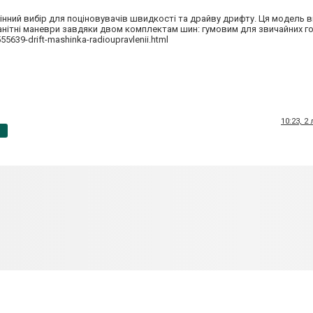
інний вибір для поціновувачів швидкості та драйву дрифту. Ця модель 
анітні маневри завдяки двом комплектам шин: гумовим для звичайних г
5639-drift-mashinka-radioupravlenii.html
10:23, 2
p