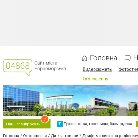
Головна
Н
Видеосюжеты
Фотоотч
Оголошення
7
Т
Турагентства, гостиницы, базы отдыха
Наші спецпроєкти
Головна
Оголошення
Дитячі товари
Дрифт машинка на радіокерув