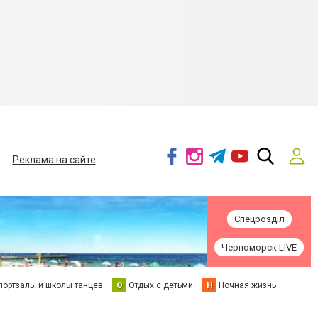
Реклама на сайте
Спецрозділ
Черноморск LIVE
портзалы и школы танцев
О
Отдых с детьми
Н
Ночная жизнь