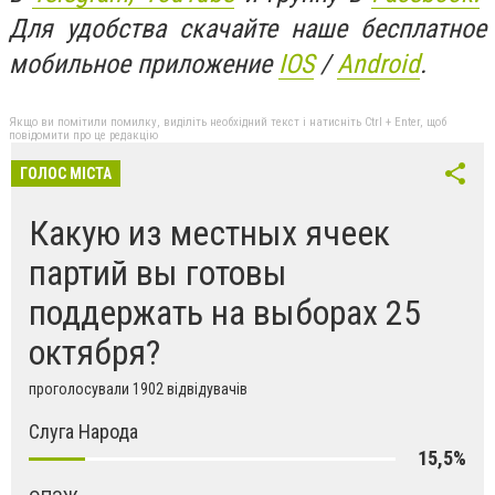
Для удобства скачайте наше бесплатное
мобильное приложение
IOS
/
An
d
roid
.
Якщо ви помітили помилку, виділіть необхідний текст і натисніть Ctrl + Enter, щоб
повідомити про це редакцію
ГОЛОС МІСТА
Какую из местных ячеек
партий вы готовы
поддержать на выборах 25
октября?
проголосували 1902 відвідувачів
Слуга Народа
15,5%