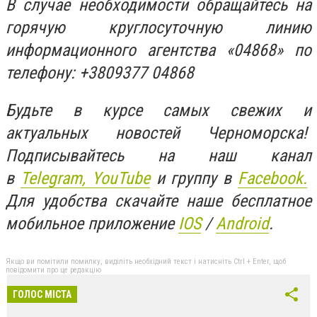
В случае необходимости обращайтесь на
горячую круглосуточную линию
информационного агентства «04868» по
телефону: +3809377 04868
Будьте в курсе самых свежих и
актуальных новостей Черноморска!
Подписывайтесь на наш канал
в
Telegram,
YouTube
и группу в
Facebook.
Для удобства скачайте наше бесплатное
мобильное приложение
IOS
/
An
d
roid
.
Якщо ви помітили помилку, виділіть необхідний текст і натисніть Ctrl + Enter, щоб
повідомити про це редакцію
ГОЛОС МІСТА