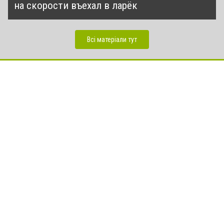
на скорости въехал в ларёк
Всі матеріали тут