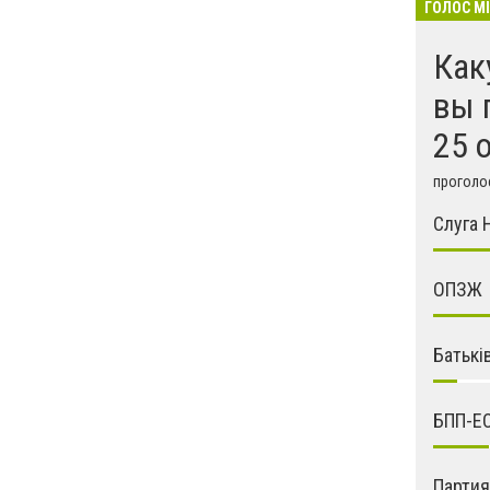
ГОЛОС М
Как
вы 
25 
проголос
Слуга 
ОПЗЖ
Батькі
БПП-Е
Парти