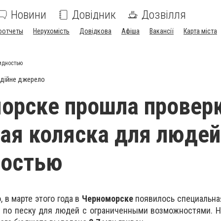
Новини
Довідник
Дозвілля
оотчеты
Нерухомість
Довідкова
Афіша
Вакансії
Карта міста
идностью
дійне джерело
орске прошла провер
я коляска для людей
ностью
 в марте этого года в
Черноморске
появилось специальна
 по песку для людей с ограниченными возможностями. 