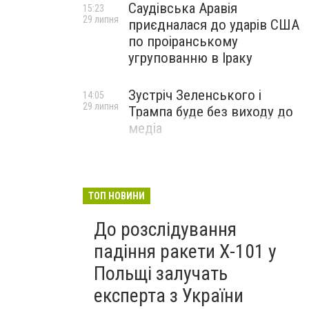
Саудівська Аравія
15:23
29 липня
приєдналася до ударів США
по проіранському
угрупованню в Іраку
Зустріч Зеленського і
14:05
29 липня
Трампа буде без виходу до
медіа
ТОП НОВИНИ
До розслідування
падіння ракети Х-101 у
Польщі залучать
експерта з України