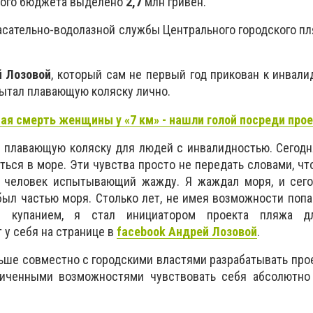
ского бюджета выделено
2,7
млн гривен.
асательно-водолазной службы Центрального городского п
 Лозовой
, который сам не первый год прикован к инвали
пытал плавающую коляску лично.
ая смерть женщины у «7 км» - нашли голой посреди про
 плавающую коляску для людей с инвалидностью. Сегодн
аться в море. Эти чувства просто не передать словами, чт
о человек испытывающий жажду. Я жаждал моря, и сег
 был частью моря. Столько лет, не имея возможности попа
м купанием, я стал инициатором проекта пляжа 
 у себя на странице в
facebook Андрей Лозовой
.
ьше совместно с городскими властями разрабатывать про
ниченными возможностями чувствовать себя абсолютно