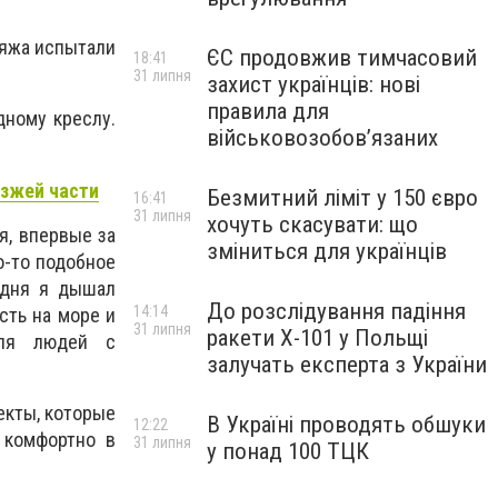
ляжа испытали
ЄС продовжив тимчасовий
18:41
31 липня
захист українців: нові
правила для
дному креслу.
військовозобов’язаних
езжей части
Безмитний ліміт у 150 євро
16:41
31 липня
хочуть скасувати: що
я, впервые за
зміниться для українців
о-то подобное
одня я дышал
До розслідування падіння
14:14
сть на море и
31 липня
ракети Х-101 у Польщі
для людей с
залучать експерта з України
екты, которые
В Україні проводять обшуки
12:22
 комфортно в
31 липня
у понад 100 ТЦК