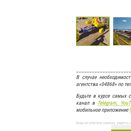
____________________
В случае необходимос
агентства «04868» по те
Будьте в курсе самых 
канал в
Telegram,
YouT
мобильное приложение
Якщо ви помітили помилку, виділіть нео