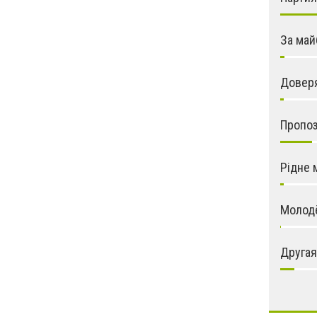
За май
Довер
Пропо
Рідне 
Молод
Другая