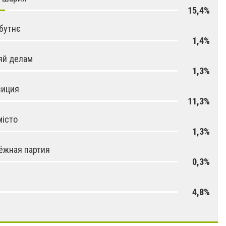
15,4%
бутнє
1,4%
яй делам
1,3%
зиция
11,3%
місто
1,3%
ёжная партия
0,3%
4,8%