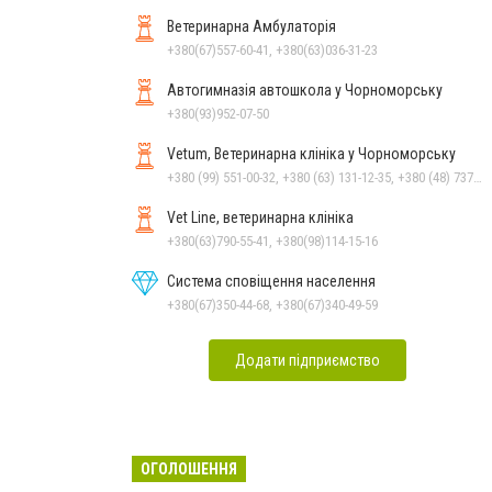
Ветеринарна Амбулаторія
+380(67)557-60-41, +380(63)036-31-23
Автогимназія автошкола у Чорноморську
+380(93)952-07-50
Vetum, Ветеринарна клініка у Чорноморську
+380 (99) 551-00-32, +380 (63) 131-12-35, +380 (48) 737-69-48, +380 (66) 784-33-31
Vet Line, ветеринарна клініка
+380(63)790-55-41, +380(98)114-15-16
Система сповіщення населення
+380(67)350-44-68, +380(67)340-49-59
Додати підприємство
ОГОЛОШЕННЯ