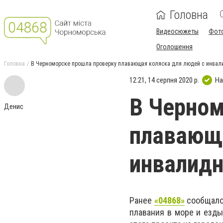
Головна
Видеосюжеты
Фот
Оголошення
Головна
В Черноморске прошла проверку плавающая коляска для людей с инвал
12:21, 14 серпня 2020 р.
На
В Черном
Денис
плавающа
инвалид
Ранее
«04868»
сообщало,
плавания в море и езды