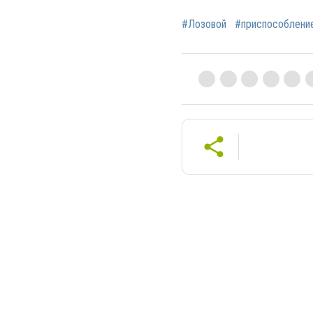
#Лозовой
#приспособлени