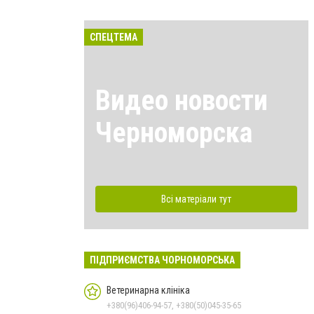
СПЕЦТЕМА
Видео новости
Черноморска
Всі матеріали тут
ПІДПРИЄМСТВА ЧОРНОМОРСЬКА
Ветеринарна клініка
+380(96)406-94-57, +380(50)045-35-65