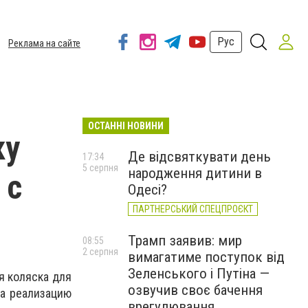
Рус
Реклама на сайте
ОСТАННІ НОВИНИ
ку
Де відсвяткувати день
17:34
5 серпня
народження дитини в
 с
Одесі?
ПАРТНЕРСЬКИЙ СПЕЦПРОЄКТ
Трамп заявив: мир
08:55
2 серпня
вимагатиме поступок від
Зеленського і Путіна —
я коляска для
озвучив своє бачення
На реализацию
врегулювання