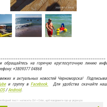
__________________________________________________
ти обращайтесь на горячую круглосуточную линию инф
лефону: +3809377 04868
свежих и актуальных новостей Черноморска! Подписыва
ube
и группу в
Facebook.
Для удобства скачайте наш
IOS
/
An
d
roid
.
бхідний текст і натисніть Ctrl + Enter, щоб повідомити про це редакцію