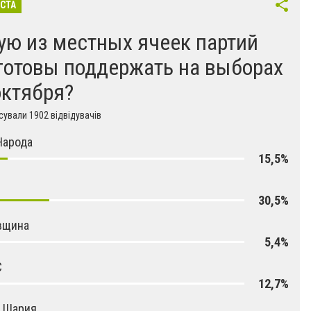
ІСТА
ую из местных ячеек партий
готовы поддержать на выборах
октября?
ували 1902 відвідувачів
Народа
15,5%
30,5%
вщина
5,4%
С
12,7%
я Шария