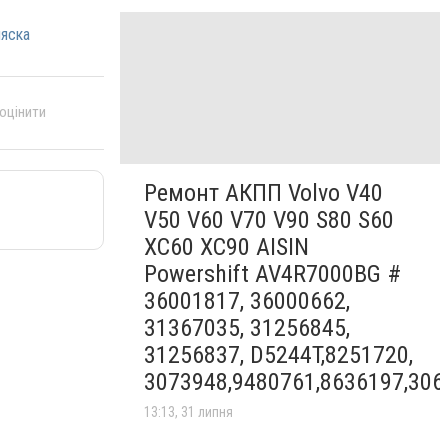
яска
 оцінити
Ремонт АКПП Volvo V40
V50 V60 V70 V90 S80 S60
XC60 XC90 AISIN
Powershift AV4R7000BG #
36001817, 36000662,
31367035, 31256845,
31256837, D5244T,8251720,
3073948,9480761,8636197,306
13:13, 31 липня