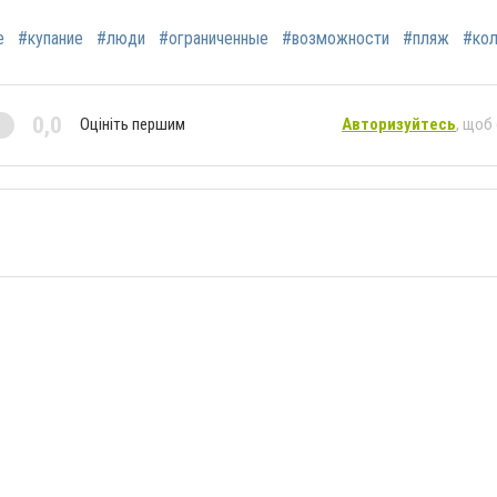
е
#купание
#люди
#ограниченные
#возможности
#пляж
#кол
0,0
Оцініть першим
Авторизуйтесь
, щоб