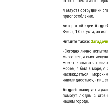
этого проекта из город
4
августа сотрудники сп
приспособление.
Автор этой идеи
Андрей
Вчера,
13
августа, он ис
Читайте также:
Загадочн
«Сегодня лично испытал
много лет, я смог искуп
может испытать тольк
морем, я был в море, я
наслаждаться морски
инвалидностью», - пишет
Андрей
планирует и дал
помогут людям с огра
нашем городе.