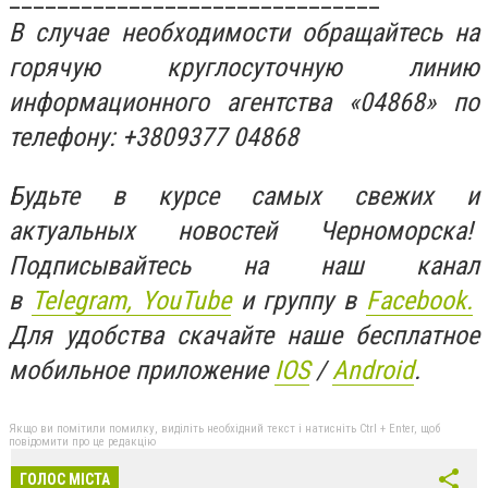
В случае необходимости обращайтесь на
горячую круглосуточную линию
информационного агентства «04868» по
телефону: +3809377 04868
Будьте в курсе самых свежих и
актуальных новостей Черноморска!
Подписывайтесь на наш канал
в
Telegram,
YouTube
и группу в
Facebook.
Для удобства скачайте наше бесплатное
мобильное приложение
IOS
/
An
d
roid
.
Якщо ви помітили помилку, виділіть необхідний текст і натисніть Ctrl + Enter, щоб
повідомити про це редакцію
ГОЛОС МІСТА