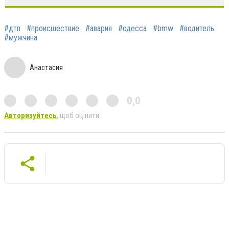
#дтп
#происшествие
#авария
#одесса
#bmw
#водитель
#мужчина
Анастасия
0,0
Авторизуйтесь
, щоб оцінити