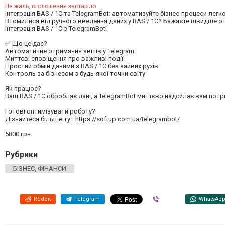
На жаль, оголошення застаріло
Інтеграція BAS / 1C та TelegramBot: автоматизуйте бізнес-процеси легко
Втомилися від ручного введення даних у BAS / 1C? Бажаєте швидше от
інтеграція BAS / 1C з TelegramBot!
✅ Що це дає?
Автоматичне отримання звітів у Telegram
Миттєві сповіщення про важливі події
Простий обмін даними з BAS / 1C без зайвих рухів
Контроль за бізнесом з будь-якої точки світу
Як працює?
Ваш BAS / 1C обробляє дані, а TelegramBot миттєво надсилає вам пот
Готові оптимізувати роботу?
Дізнайтеся більше тут https://softup.com.ua/telegrambot/
5800 грн.
Рубрики
БІЗНЕС, ФІНАНСИ
Reddit
Telegram
Viber
WhatsAp