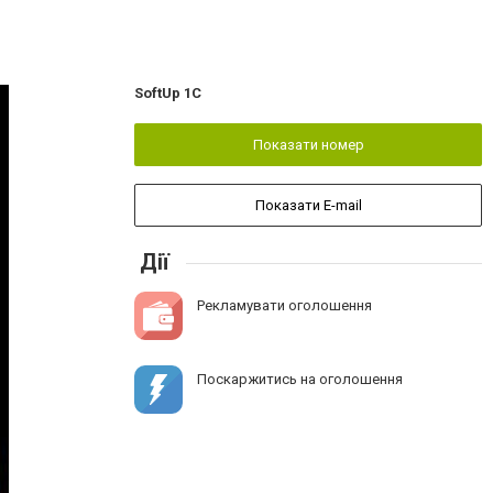
SoftUp 1C
Показати номер
Показати E-mail
Дії
Рекламувати оголошення
Поскаржитись на оголошення