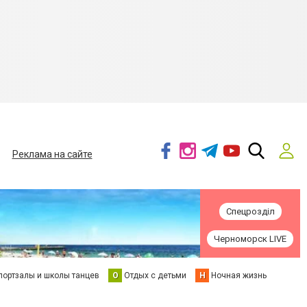
Реклама на сайте
Спецрозділ
Черноморск LIVE
портзалы и школы танцев
О
Отдых с детьми
Н
Ночная жизнь