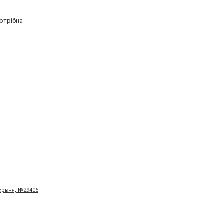
отрібна
червня, №29406