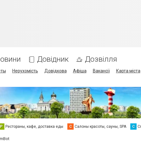
овини
Довідник
Дозвілля
еты
Нерухомість
Довідкова
Афіша
Вакансії
Карта міста
Р
Рестораны, кафе, доставка еды
С
Салоны красоты, сауны, SPA
С
С
amBot