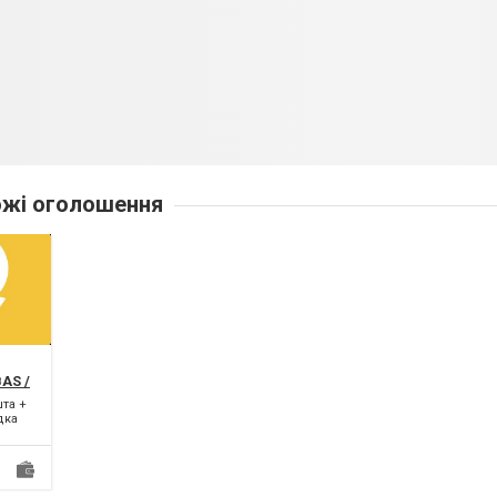
жі оголошення
AS /
та +
дка
учної
єте з