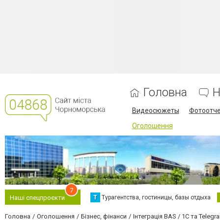
Головна
Н
Видеосюжеты
Фотоотч
Оголошення
7
Т
Турагентства, гостиницы, базы отдыха
Наші спецпроєкти
Головна
Оголошення
Бізнес, фінанси
Інтеграція BAS / 1C та Telegr