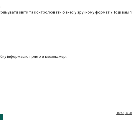
!
римувати звіти та контролювати бізнес у зручному форматі? Тоді вам п
рібну інформацію прямо в месенджер!
10:43, 5 
p