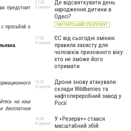
Де відсвяткувати день
17:34
рая предстоит
5 серпня
народження дитини в
Одесі?
ПАРТНЕРСЬКИЙ СПЕЦПРОЄКТ
с просьбой о
ЄС від сьогодні змінює
17:00
4 серпня
правила захисту для
льевна
.
чоловіків призовного віку:
хто не зможе його
отримати
Дрони знову атакували
16:47
ормационного
4 серпня
склади Wildberries та
нафтопереробний завод у
йтесь на наш
Росії
е бесплатное
У «Резерв+» стався
10:00
4 серпня
масштабний збій: