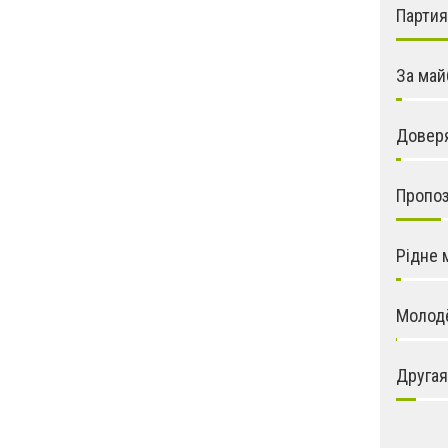
Парти
За май
Довер
Пропо
Рідне 
Молод
Другая