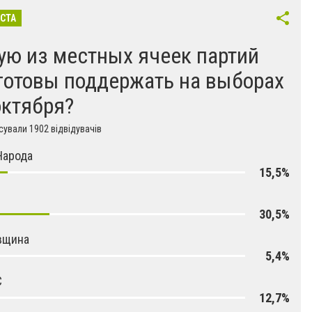
ІСТА
ую из местных ячеек партий
готовы поддержать на выборах
октября?
ували 1902 відвідувачів
Народа
15,5%
30,5%
вщина
5,4%
С
12,7%