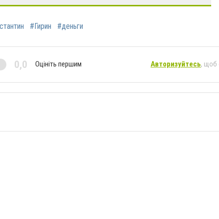
стантин
#Гирин
#деньги
0,0
Оцініть першим
Авторизуйтесь
, щоб