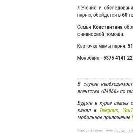
Лечение и обследован
парню, обойдется в
60 т
Семья
Константина
обр
финансовой помощи.
Карточка мамы парня:
51
Монобанк -
5375 4141 22
____________________
В случае необходимос
агентства «04868» по те
Будьте в курсе самых 
канал в
Telegram,
YouT
мобильное приложение
Якщо ви помітили помилку, виділіть нео