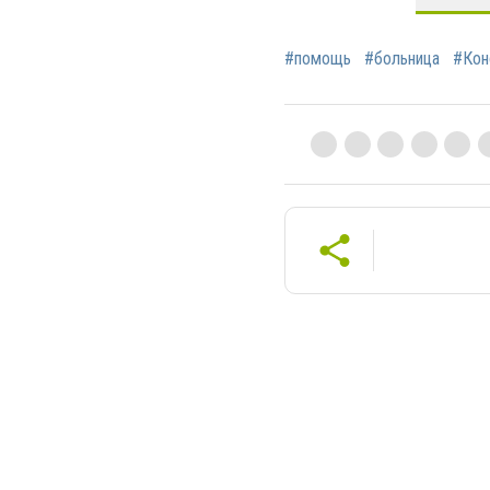
#помощь
#больница
#Кон