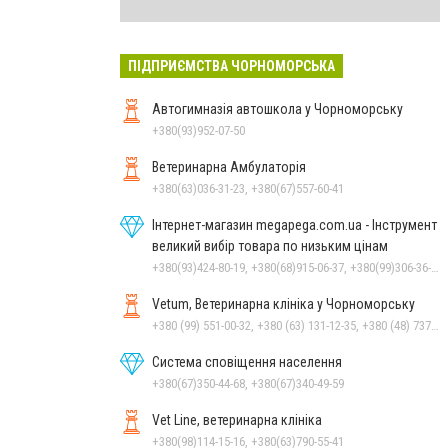
ПІДПРИЄМСТВА ЧОРНОМОРСЬКА
Автогимназія автошкола у Чорноморську
+380(93)952-07-50
Ветеринарна Амбулаторія
+380(63)036-31-23, +380(67)557-60-41
Інтернет-магазин megapega.com.ua - Інструмент
великий вибір товара по низьким цінам
+380(93)424-80-19, +380(68)915-06-37, +380(99)306-36-14
Vetum, Ветеринарна клініка у Чорноморську
+380 (99) 551-00-32, +380 (63) 131-12-35, +380 (48) 737-69-48, +380 (66) 784-33-31
Система сповіщення населення
+380(67)350-44-68, +380(67)340-49-59
Vet Line, ветеринарна клініка
+380(98)114-15-16, +380(63)790-55-41