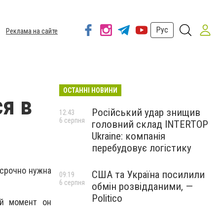
Рус
Реклама на сайте
ОСТАННІ НОВИНИ
я в
Російський удар знищив
12:43
6 серпня
головний склад INTERTOP
Ukraine: компанія
перебудовує логістику
срочно нужна
США та Україна посилили
09:19
6 серпня
обмін розвідданими, —
Politico
й момент он