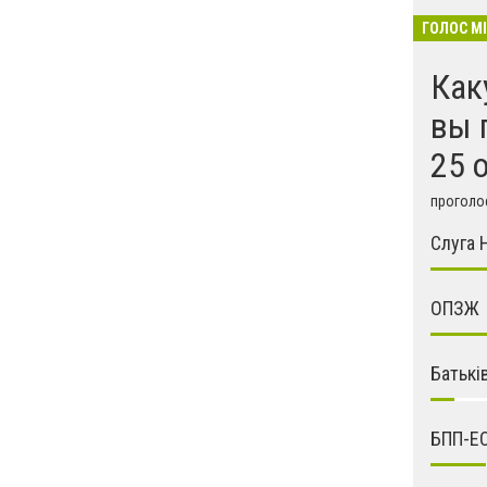
ГОЛОС М
Как
вы 
25 
проголос
Слуга 
ОПЗЖ
Батькі
БПП-Е