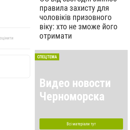
правила захисту для
чоловіків призовного
віку: хто не зможе його
отримати
 оцінити
СПЕЦТЕМА
Видео новости
Черноморска
Всі матеріали тут