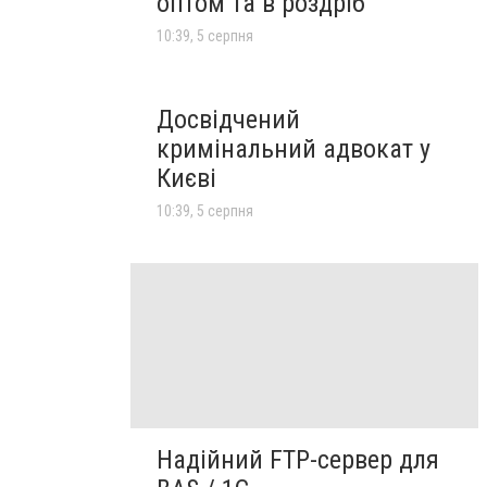
оптом та в роздріб
10:39, 5 серпня
Досвідчений
кримінальний адвокат у
Києві
10:39, 5 серпня
Надійний FTP-сервер для