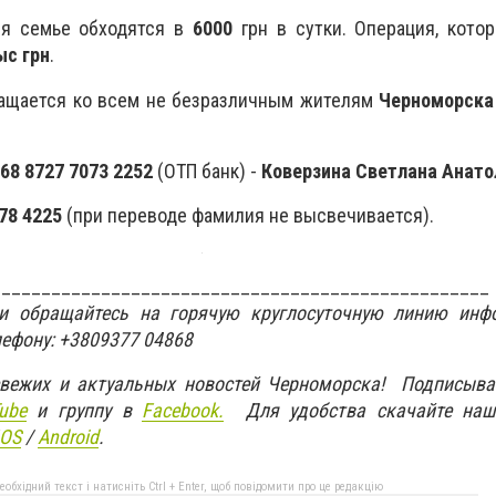
ия семье обходятся в
6000
грн в сутки. Операция, кото
ыс грн
.
ащается ко всем не безразличным жителям
Черноморска
68 8727 7073 2252
(ОТП банк) -
Коверзина Светлана Анато
78 4225
(при переводе фамилия не высвечивается).
__________________________________________________
ти обращайтесь на горячую круглосуточную линию инф
лефону: +3809377 04868
свежих и актуальных новостей Черноморска! Подписыва
ube
и группу в
Facebook.
Для удобства скачайте наш
IOS
/
An
d
roid
.
бхідний текст і натисніть Ctrl + Enter, щоб повідомити про це редакцію