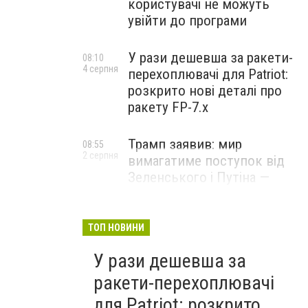
користувачі не можуть
увійти до програми
У рази дешевша за ракети-
08:10
4 серпня
перехоплювачі для Patriot:
розкрито нові деталі про
ракету FP-7.x
Трамп заявив: мир
08:55
2 серпня
вимагатиме поступок від
Зеленського і Путіна —
озвучив своє бачення
врегулювання
ТОП НОВИНИ
У рази дешевша за
ракети-перехоплювачі
для Patriot: розкрито