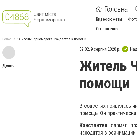
Головна
Видеосюжеты
Фот
Оголошення
Головна
Житель Черноморска нуждается в помощи
09:02, 9 серпня 2020 р.
Над
Житель Ч
Денис
помощи
В соцсетях появилась и
помощь. Он практически
Константин
сломал поз
находится в реанимации