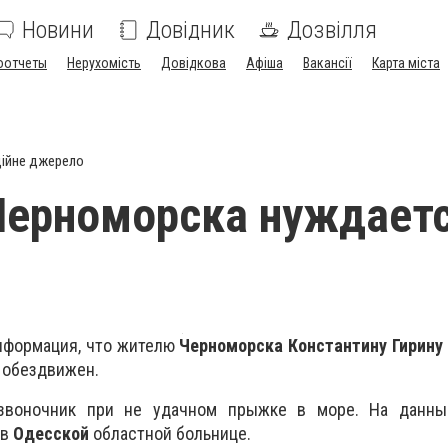
Новини
Довідник
Дозвілля
оотчеты
Нерухомість
Довідкова
Афіша
Вакансії
Карта міста
ійне джерело
ерноморска нуждаетс
нформация, что жителю
Черноморска Константину Гирину
 обездвижен.
воночник при не удачном прыжке в море. На данны
 в
Одесской
областной больнице.