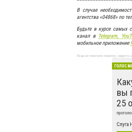
В случае необходимос
агентства «04868» по те
Будьте в курсе самых 
канал в
Telegram,
YouT
мобильное приложение
Якщо ви помітили помилку, виділіть нео
ГОЛОС М
Как
вы 
25 
проголос
Слуга 