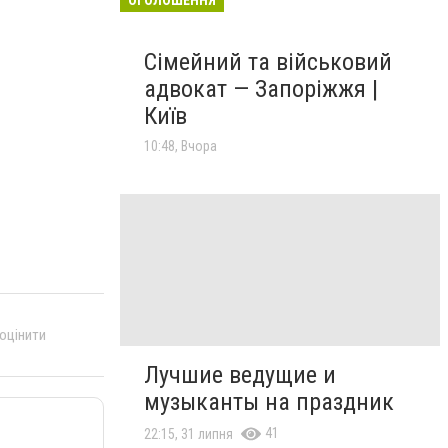
Сімейний та військовий
адвокат — Запоріжжя |
Київ
10:48, Вчора
 оцінити
Лучшие ведущие и
музыканты на праздник
41
22:15, 31 липня