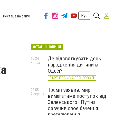
Рус
Реклама на сайте
ОСТАННІ НОВИНИ
Де відсвяткувати день
17:34
Вчора
народження дитини в
ка
Одесі?
ПАРТНЕРСЬКИЙ СПЕЦПРОЄКТ
Трамп заявив: мир
08:55
2 серпня
вимагатиме поступок від
Зеленського і Путіна —
озвучив своє бачення
врегулювання