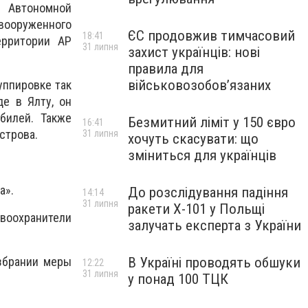
 Автономной
ооруженного
ЄС продовжив тимчасовий
18:41
ерритории АР
31 липня
захист українців: нові
правила для
військовозобов’язаних
уппировке так
е в Ялту, он
билей. Также
Безмитний ліміт у 150 євро
16:41
строва.
31 липня
хочуть скасувати: що
зміниться для українців
а».
До розслідування падіння
14:14
31 липня
ракети Х-101 у Польщі
воохранители
залучать експерта з України
збрании меры
В Україні проводять обшуки
12:22
31 липня
у понад 100 ТЦК