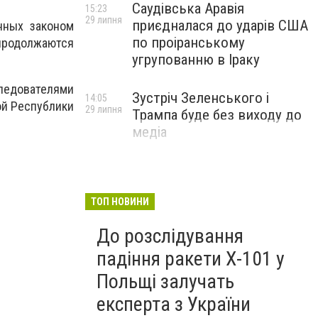
Саудівська Аравія
15:23
29 липня
приєдналася до ударів США
нных законом
по проіранському
 продолжаются
угрупованню в Іраку
ледователями
Зустріч Зеленського і
14:05
ой Республики
29 липня
Трампа буде без виходу до
медіа
ТОП НОВИНИ
До розслідування
падіння ракети Х-101 у
Польщі залучать
експерта з України