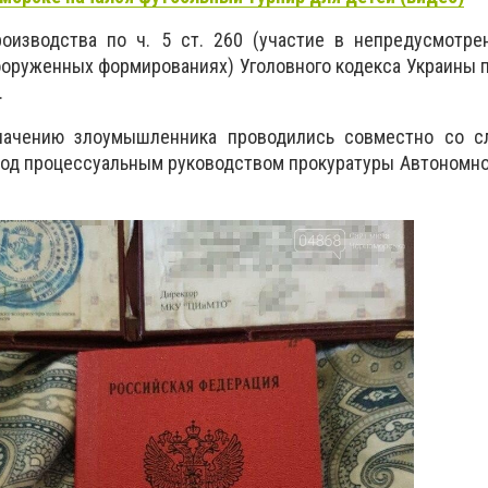
роизводства по ч. 5 ст. 260 (участие в непредусмотре
ооруженных формированиях) Уголовного кодекса Украины
.
лачению злоумышленника проводились совместно со с
под процессуальным руководством прокуратуры Автономн