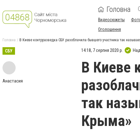
Головна
Видеосюжеты
Фот
Оголошення
Головна
В Киеве контрразведка СБУ разоблачила бывшего участника так называ
14:18, 7 серпня 2020 р.
Над
СБУ
В Киеве 
разоблач
Анастасия
так наз
Крыма»