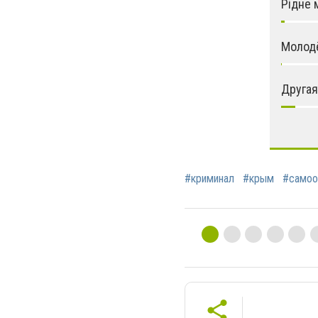
Рідне 
Молод
Другая
#криминал
#крым
#самоо