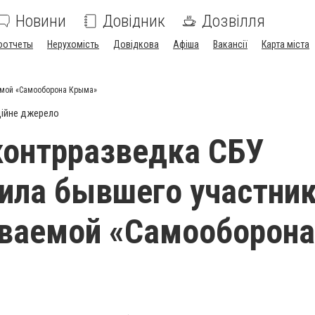
Новини
Довідник
Дозвілля
оотчеты
Нерухомість
Довідкова
Афіша
Вакансії
Карта міста
емой «Самооборона Крыма»
ійне джерело
контрразведка СБУ
ила бывшего участни
ываемой «Самооборона