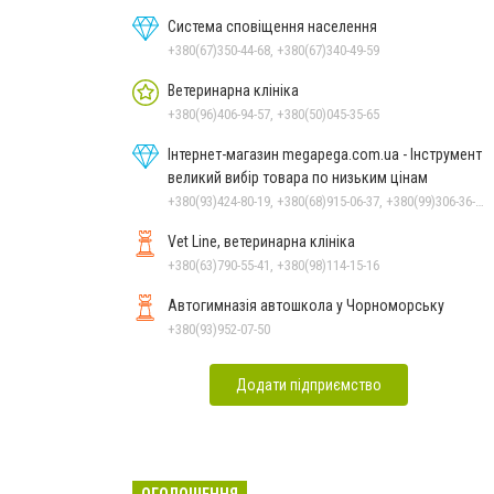
Система сповіщення населення
+380(67)350-44-68, +380(67)340-49-59
Ветеринарна клініка
+380(96)406-94-57, +380(50)045-35-65
Інтернет-магазин megapega.com.ua - Інструмент
великий вибір товара по низьким цінам
+380(93)424-80-19, +380(68)915-06-37, +380(99)306-36-14
Vet Line, ветеринарна клініка
+380(63)790-55-41, +380(98)114-15-16
Автогимназія автошкола у Чорноморську
+380(93)952-07-50
Додати підприємство
ОГОЛОШЕННЯ