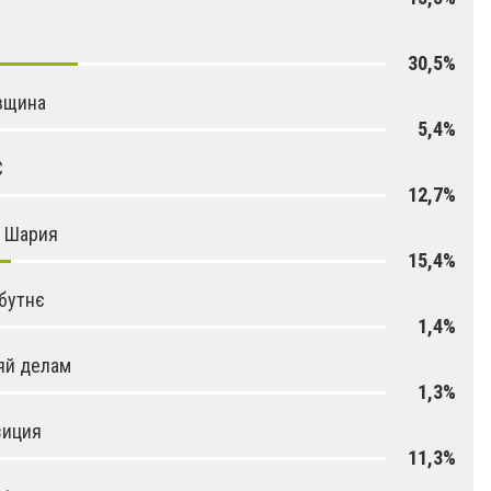
30,5%
вщина
5,4%
С
12,7%
я Шария
15,4%
бутнє
1,4%
яй делам
1,3%
зиция
11,3%