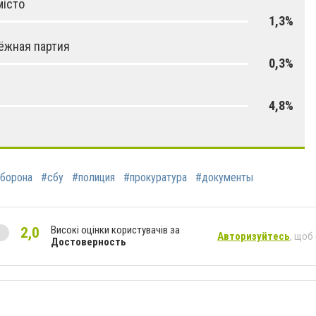
місто
1,3%
ёжная партия
0,3%
4,8%
борона
#сбу
#полиция
#прокуратура
#документы
Високі оцінки користувачів за
2,0
Авторизуйтесь
, щоб
Достоверность