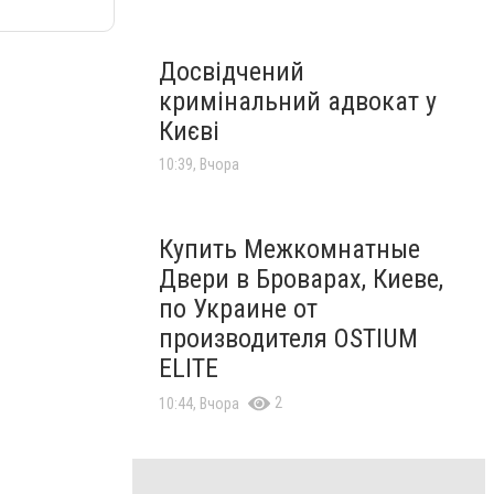
Досвідчений
кримінальний адвокат у
Києві
10:39, Вчора
Купить Межкомнатные
Двери в Броварах, Киеве,
по Украине от
производителя OSTIUM
ELITE
2
10:44, Вчора