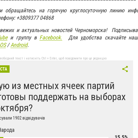
ти обращайтесь на горячую круглосуточную линию инф
лефону: +3809377 04868
свежих и актуальных новостей Черноморска! Подписыва
ube
и группу в
Facebook.
Для удобства скачайте наш
IOS
/
An
d
roid
.
бхідний текст і натисніть Ctrl + Enter, щоб повідомити про це редакцію
ІСТА
ую из местных ячеек партий
готовы поддержать на выборах
октября?
ували 1902 відвідувачів
Народа
15,5%