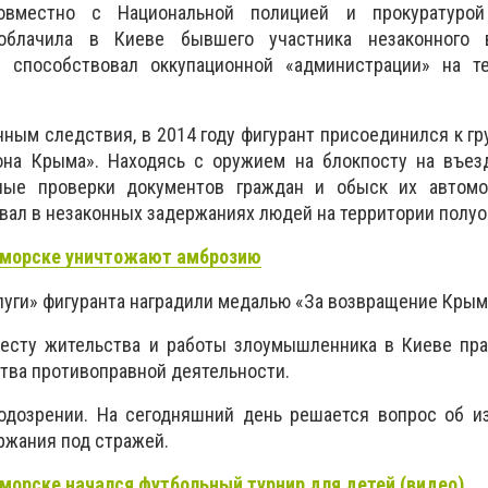
овместно с Национальной полицией и прокуратурой
облачила в Киеве бывшего участника незаконного в
й способствовал оккупационной «администрации» на т
ным следствия, в 2014 году фигурант присоединился к гр
на Крыма». Находясь с оружием на блокпосту на въезд
ные проверки документов граждан и обыск их автомо
ал в незаконных задержаниях людей на территории полуо
оморске уничтожают амброзию
слуги» фигуранта наградили медалью «За возвращение Крым
есту жительства и работы злоумышленника в Киеве пра
тва противоправной деятельности.
дозрении. На сегодняшний день решается вопрос об и
ржания под стражей.
морске начался футбольный турнир для детей (видео)