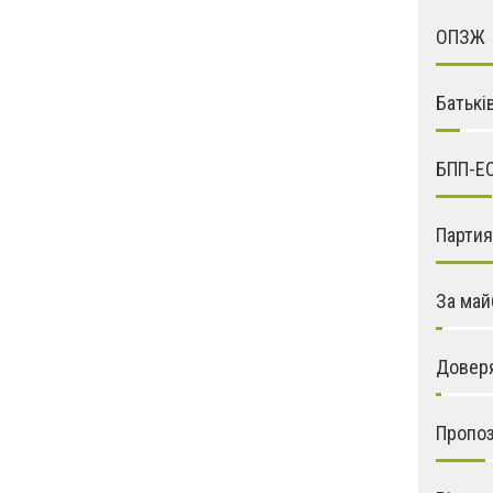
ОПЗЖ
Батькі
БПП-Е
Парти
За май
Довер
Пропо