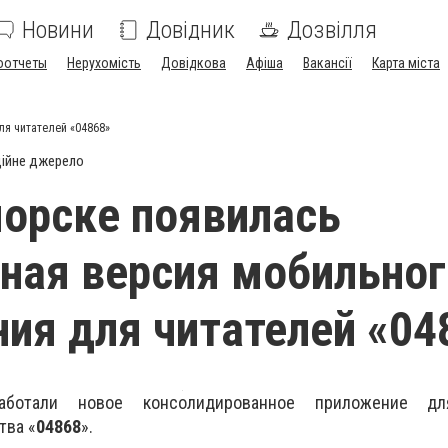
Новини
Довідник
Дозвілля
оотчеты
Нерухомість
Довідкова
Афіша
Вакансії
Карта міста
ля читателей «04868»
ійне джерело
орске появилась
ная версия мобильног
ия для читателей «04
аботали новое консолидированное приложение дл
тва «
04868
».