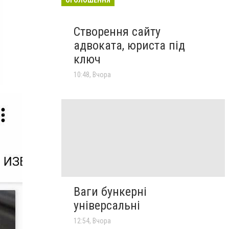
Створення сайту
адвоката, юриста під
ключ
10:48, Вчора
Ваги бункерні
універсальні
12:54, Вчора