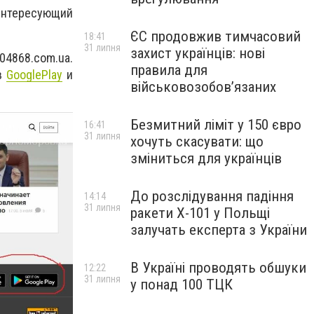
 интересующий
ЄС продовжив тимчасовий
18:41
31 липня
захист українців: нові
04868.com.ua.
правила для
 в
GooglePlay
и
військовозобов’язаних
Безмитний ліміт у 150 євро
16:41
31 липня
хочуть скасувати: що
зміниться для українців
До розслідування падіння
14:14
31 липня
ракети Х-101 у Польщі
залучать експерта з України
В Україні проводять обшуки
12:22
31 липня
у понад 100 ТЦК