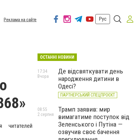
Рус
Реклама на сайте
ОСТАННІ НОВИНИ
Де відсвяткувати день
17:34
Вчора
народження дитини в
о
Одесі?
ПАРТНЕРСЬКИЙ СПЕЦПРОЄКТ
868»
Трамп заявив: мир
08:55
2 серпня
вимагатиме поступок від
Зеленського і Путіна —
я читателей
озвучив своє бачення
врегулювання