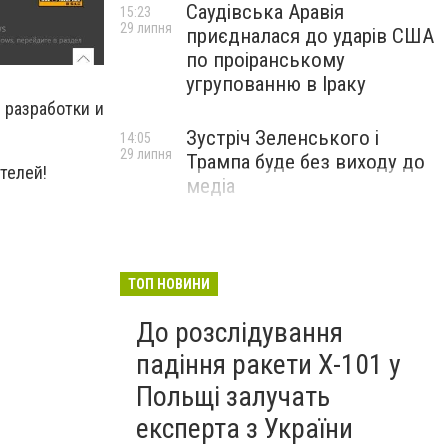
Саудівська Аравія
15:23
29 липня
приєдналася до ударів США
по проіранському
угрупованню в Іраку
 разработки и
Зустріч Зеленського і
14:05
29 липня
Трампа буде без виходу до
телей!
медіа
ТОП НОВИНИ
До розслідування
падіння ракети Х-101 у
Польщі залучать
експерта з України