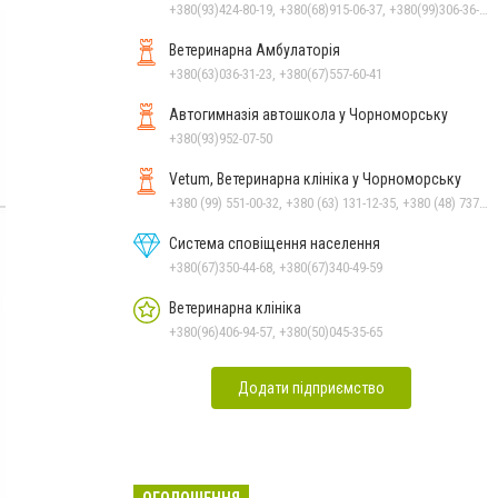
+380(93)424-80-19, +380(68)915-06-37, +380(99)306-36-14
Ветеринарна Амбулаторія
+380(63)036-31-23, +380(67)557-60-41
Автогимназія автошкола у Чорноморську
+380(93)952-07-50
Vetum, Ветеринарна клініка у Чорноморську
+380 (99) 551-00-32, +380 (63) 131-12-35, +380 (48) 737-69-48, +380 (66) 784-33-31
Система сповіщення населення
+380(67)350-44-68, +380(67)340-49-59
Ветеринарна клініка
+380(96)406-94-57, +380(50)045-35-65
Додати підприємство
ОГОЛОШЕННЯ