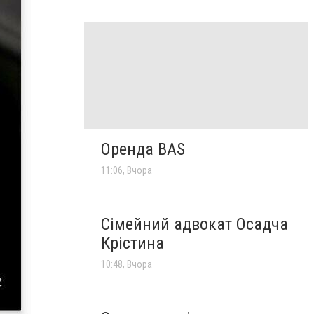
Оренда BAS
11:06, Вчора
Сімейний адвокат Осадча
Крістина
10:48, Вчора