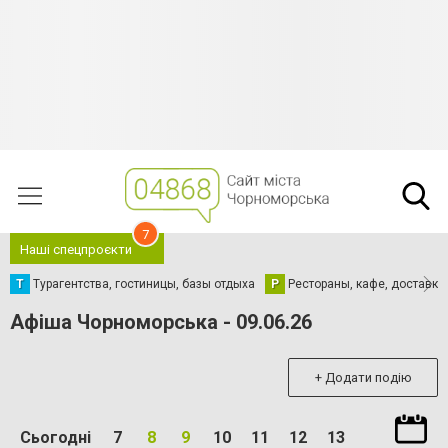
7
Наші спецпроєкти
Т
Турагентства, гостиницы, базы отдыха
Р
Рестораны, кафе, доставка
Афіша Чорноморська - 09.06.26
+ Додати подію
Сьогодні
7
8
9
10
11
12
13