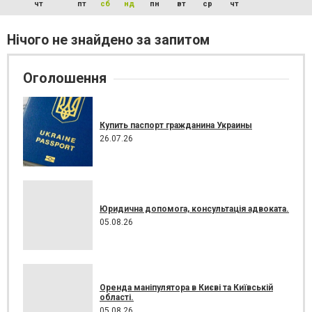
чт
пт
сб
нд
пн
вт
ср
чт
Нічого не знайдено за запитом
Оголошення
Купить паспорт гражданина Украины
26.07.26
Юридична допомога, консультація адвоката.
05.08.26
Оренда маніпулятора в Києві та Київській
області.
05.08.26