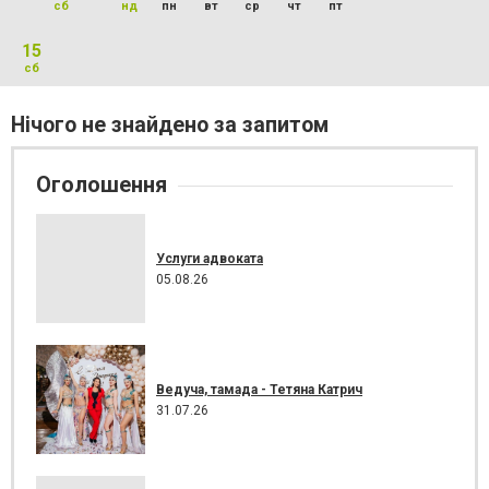
сб
нд
пн
вт
ср
чт
пт
15
сб
Нічого не знайдено за запитом
Оголошення
Услуги адвоката
05.08.26
Ведуча, тамада - Тетяна Катрич
31.07.26