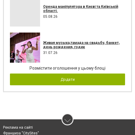
Оренда маніпулятора в Києві та Київській
області.
05.08.26
Живая музыка,тамада на свадьбу, банкет,
день рождения, годик
31.07.26
Розмістити оголошення у цьому блоці
Додати
Реклама на сайті
Франшиза "CitySites"