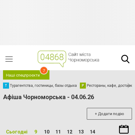
7
Наші спецпроєкти
Т
Турагентства, гостиницы, базы отдыха
Р
Рестораны, кафе, доставка
Афіша Чорноморська - 04.06.26
+ Додати подію
Сьогодні
9
10
11
12
13
14