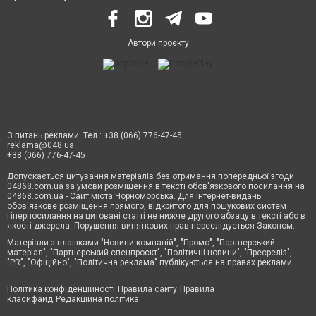
Автори проєкту
З питань реклами: Тел.: +38 (066) 776-47-45
reklama@048.ua
+38 (066) 776-47-45
Допускається цитування матеріалів без отримання попередньої згоди
04868.com.ua за умови розміщення в тексті обов'язкового посилання на
04868.com.ua - Сайт міста Чорноморська. Для інтернет-видань
обов'язкове розміщення прямого, відкритого для пошукових систем
гіперпосилання на цитовані статті не нижче другого абзацу в тексті або в
якості джерела. Порушення виняткових прав переслідується Законом.
Матеріали з плашками "Новини компаній", "Промо", "Партнерський
матеріал", "Партнерський спецпроєкт", "Політичні новини", "Пресреліз",
"PR", "Офіційно", "Політична реклама" публікуються на правах реклами.
Політика конфіденційності
Правила сайту
Правила
класифайд
Редакційна політика