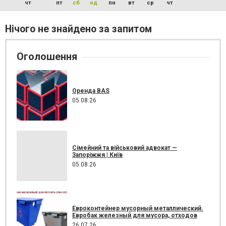
чт
пт
сб
нд
пн
вт
ср
чт
Нічого не знайдено за запитом
Оголошення
Оренда BAS
05.08.26
Сімейний та військовий адвокат —
Запоріжжя | Київ
05.08.26
Евроконтейнер мусорный металлический.
Евробак железный для мусора, отходов
26.07.26