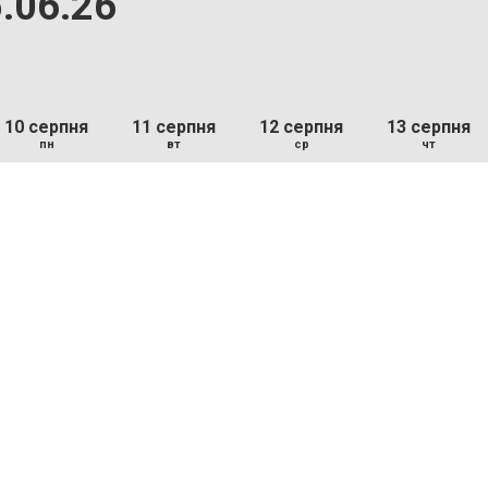
.06.26
10 серпня
11 серпня
12 серпня
13 серпня
пн
вт
ср
чт