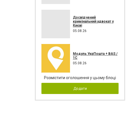
Досвідчений
кримінальний адвокат у
Києві
05.08.26
Модуль УкрПошта + BAS /
1C
05.08.26
Розмістити оголошення у цьому блоці
Додати