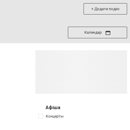
+ Додати подію
Календар
Афіша
Концерты