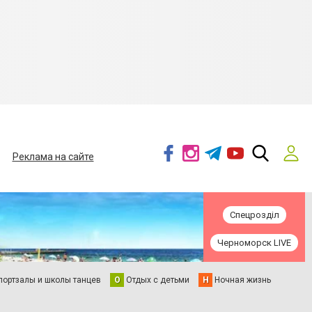
Реклама на сайте
Спецрозділ
Черноморск LIVE
портзалы и школы танцев
О
Отдых с детьми
Н
Ночная жизнь