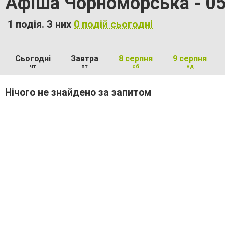
Афіша Чорноморська - 05
1 подія. З них
0 подій сьогодні
Сьогодні
Завтра
8 серпня
9 серпня
чт
пт
сб
нд
Нічого не знайдено за запитом