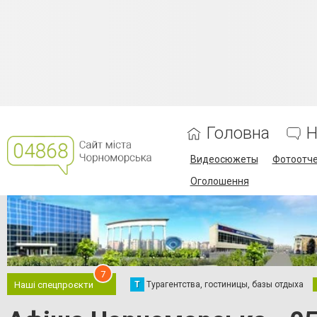
Головна
Н
Видеосюжеты
Фотоотч
Оголошення
7
Т
Турагентства, гостиницы, базы отдыха
Наші спецпроєкти