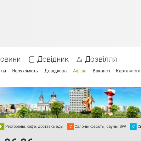
овини
Довідник
Дозвілля
еты
Нерухомість
Довідкова
Афіша
Вакансії
Карта міста
Р
Рестораны, кафе, доставка еды
С
Салоны красоты, сауны, SPA
С
С