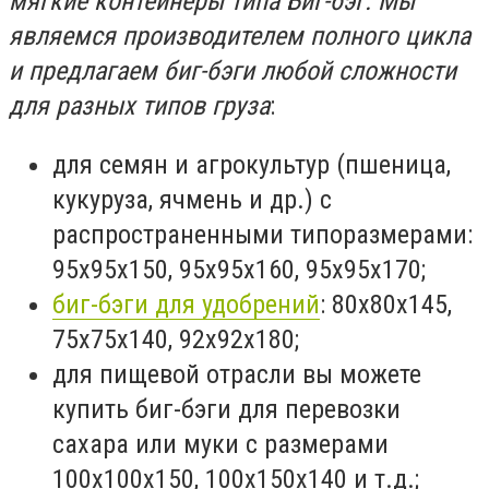
мягкие контейнеры типа Биг-бэг. Мы
являемся производителем полного цикла
и предлагаем биг-бэги
любой сложности
для разных типов груза
:
для семян и агрокультур (пшеница,
кукуруза, ячмень и др.) с
распространенными типоразмерами:
95х95х150, 95х95х160, 95х95х170;
биг-бэги для удобрений
: 80х80х145,
75х75х140, 92х92х180;
для пищевой отрасли вы можете
купить биг-бэги для перевозки
сахара или муки с размерами
100х100х150, 100х150х140 и т.д.;