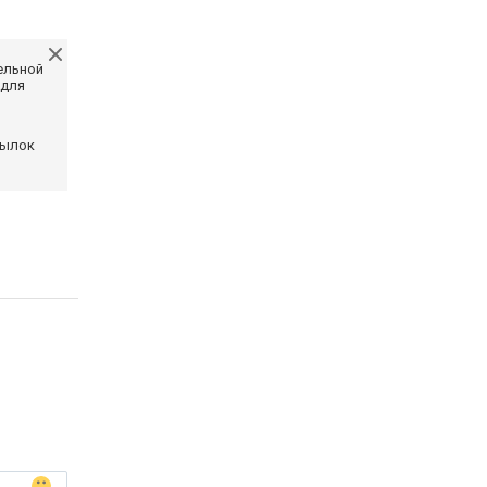
ельной
 для
сылок