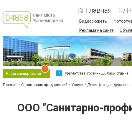
Главная
Н
Видеосюжеты
Фотоотч
Реклама на сайте
Объяв
7
Т
Турагентства, гостиницы, базы отдыха
Наши спецпроекты
Главная
Справочник предприятий
Услуги
Дезинфекция, дератизац
ООО "Санитарно-профи