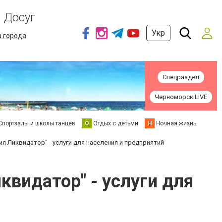
Досуг
Укр
а города
Спецраздел
Черноморск LIVE
Спортзалы и школы танцев
О
Отдых с детьми
Н
Ночная жизнь
 Ликвидатор" - услуги для населения и предприятий
видатор" - услуги для