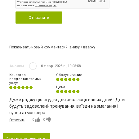
Отправить
Показывать новый комментарий:
внизу
/
вверху
Аноним
10 февр. 2025 г., 19:05:58
Качество
Обслуживание
предоставляемых
услуг
Цена
Дуже раджу цю студію для реалізації ваших дітей ! Діти
будуть задоволені- тренування, виїзди на змагання і
супер атмосфера
0
0
Ответить
Это мое предприятие