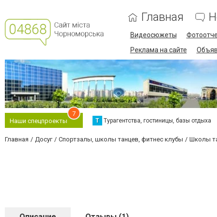
Главная
Н
Видеосюжеты
Фотоотч
Реклама на сайте
Объяв
7
Т
Турагентства, гостиницы, базы отдыха
Наши спецпроекты
Главная
Досуг
Спортзалы, школы танцев, фитнес клубы
Школы т
Описание
Отзывы (1)