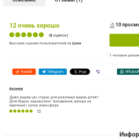
12
очень хорошо
10 просм
(
6
оценок)
Высокие оценки пользователей за
Цена
1 человек реко
Reddit
Telegram
Viber
Whats
Аноним
Дуже раджу цю студію для реалізації ваших дітей !
Діти будуть задоволені- тренування, виїзди на
змагання і супер атмосфера
12
Инфор