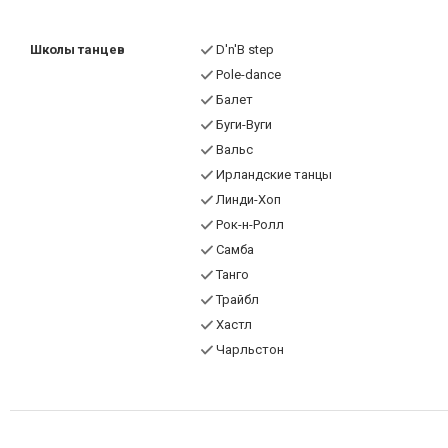
Школы танцев
D'n'B step
Pole-dance
Балет
Буги-Вуги
Вальс
Ирландские танцы
Линди-Хоп
Рок-н-Ролл
Самба
Танго
Трайбл
Хастл
Чарльстон