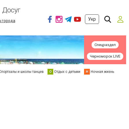
Досуг
Укр
а города
Спецраздел
Черноморск LIVE
Спортзалы и школы танцев
О
Отдых с детьми
Н
Ночная жизнь