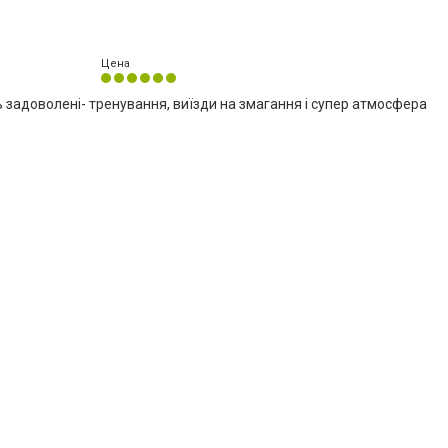
Цена
ь задоволені- тренування, виїзди на змагання і супер атмосфера