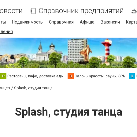
овости
Справочник предприятий
еты
Недвижимость
Справочная
Афиша
Вакансии
Карт
ления
Р
Рестораны, кафе, доставка еды
С
Салоны красоты, сауны, SPA
С
анцев
Splash, студия танца
Splash, студия танца