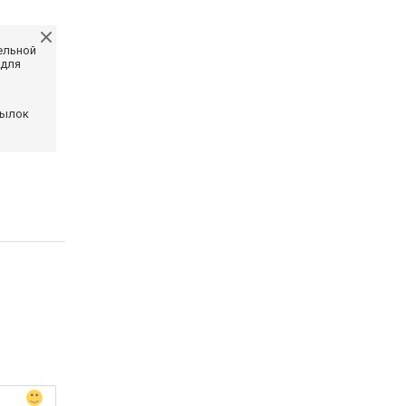
ельной
 для
сылок