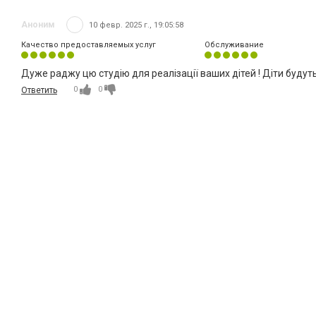
Аноним
10 февр. 2025 г., 19:05:58
Качество предоставляемых услуг
Обслуживание
Дуже раджу цю студію для реалізації ваших дітей ! Діти будут
0
0
Ответить