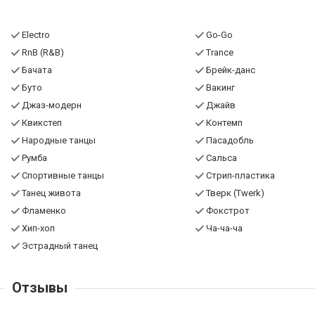
Electro
Go-Go
RnB (R&B)
Trance
Бачата
Брейк-данс
Буто
Вакинг
Джаз-модерн
Джайв
Квикстеп
Контемп
Народные танцы
Пасадобль
Румба
Сальса
Спортивные танцы
Стрип-пластика
Танец живота
Тверк (Twerk)
Фламенко
Фокстрот
Хип-хоп
Ча-ча-ча
Эстрадный танец
Отзывы