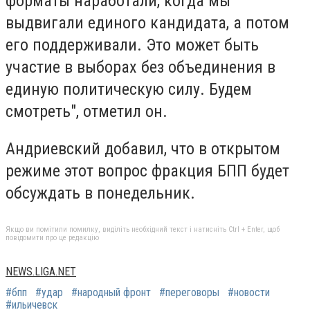
форматы наработали, когда мы
выдвигали единого кандидата, а потом
его поддерживали. Это может быть
участие в выборах без объединения в
единую политическую силу. Будем
смотреть", отметил он.
Андриевский добавил, что в открытом
режиме этот вопрос фракция БПП будет
обсуждать в понедельник.
Якщо ви помітили помилку, виділіть необхідний текст і натисніть Ctrl + Enter, щоб
повідомити про це редакцію
NEWS.LIGA.NET
#бпп
#удар
#народный фронт
#переговоры
#новости
#ильичевск