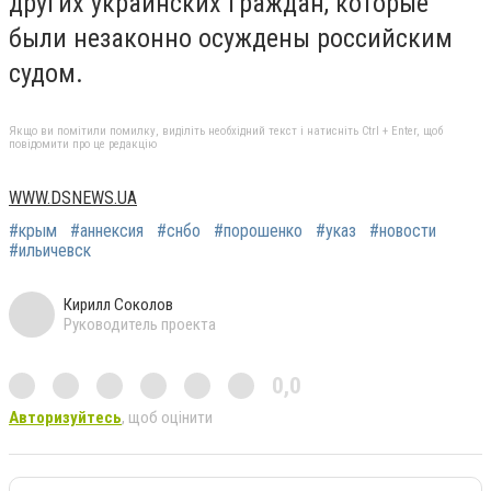
других украинских граждан, которые
были незаконно осуждены российским
судом.
Якщо ви помітили помилку, виділіть необхідний текст і натисніть Ctrl + Enter, щоб
повідомити про це редакцію
WWW.DSNEWS.UA
#крым
#аннексия
#снбо
#порошенко
#указ
#новости
#ильичевск
Кирилл Соколов
Руководитель проекта
0,0
Авторизуйтесь
, щоб оцінити