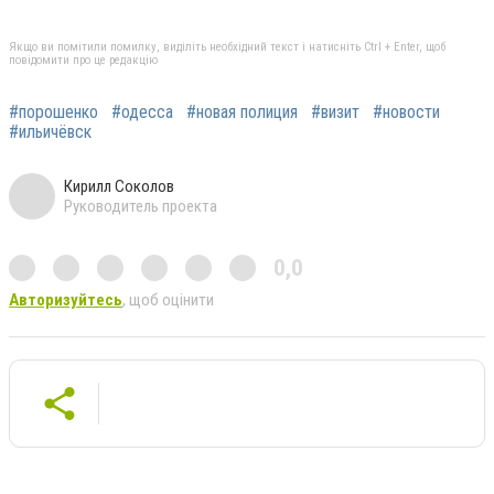
Якщо ви помітили помилку, виділіть необхідний текст і натисніть Ctrl + Enter, щоб
повідомити про це редакцію
#порошенко
#одесса
#новая полиция
#визит
#новости
#ильичёвск
Кирилл Соколов
Руководитель проекта
0,0
Авторизуйтесь
, щоб оцінити