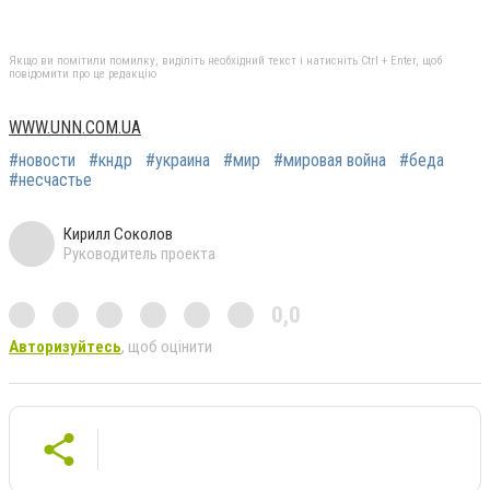
Якщо ви помітили помилку, виділіть необхідний текст і натисніть Ctrl + Enter, щоб
повідомити про це редакцію
WWW.UNN.COM.UA
#новости
#кндр
#украина
#мир
#мировая война
#беда
#несчастье
Кирилл Соколов
Руководитель проекта
0,0
Авторизуйтесь
, щоб оцінити