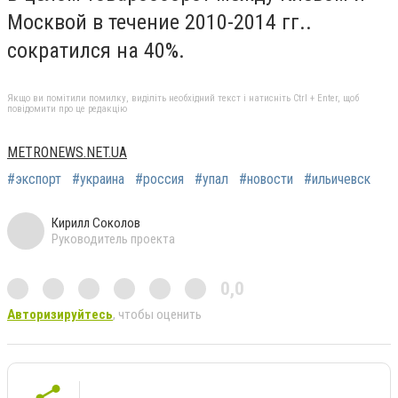
Москвой в течение 2010-2014 гг..
сократился на 40%.
Якщо ви помітили помилку, виділіть необхідний текст і натисніть Ctrl + Enter, щоб
повідомити про це редакцію
METRONEWS.NET.UA
#экспорт
#украина
#россия
#упал
#новости
#ильичевск
Кирилл Соколов
Руководитель проекта
0,0
Авторизируйтесь
, чтобы оценить