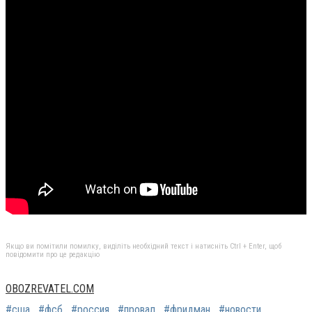
Якщо ви помітили помилку, виділіть необхідний текст і натисніть Ctrl + Enter, щоб
повідомити про це редакцію
OBOZREVATEL.COM
#сша
#фсб
#россия
#провал
#фридман
#новости