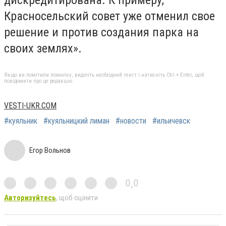
Красносельский совет уже отменил свое
решение и против создания парка на
своих землях».
Якщо ви помітили помилку, виділіть необхідний текст і натисніть Ctrl + Enter, щоб
повідомити про це редакцію
VESTI-UKR.COM
#куяльник
#куяльницкий лиман
#новости
#ильичевск
Егор Вольнов
0,0
Авторизуйтесь
, щоб оцінити