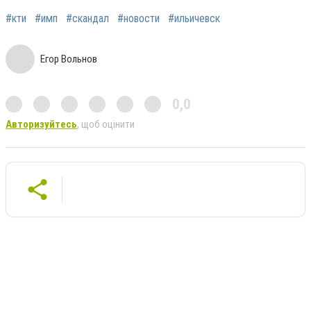
#кти
#имп
#скандал
#новости
#ильичевск
Егор Вольнов
0,0
Авторизуйтесь
, щоб оцінити